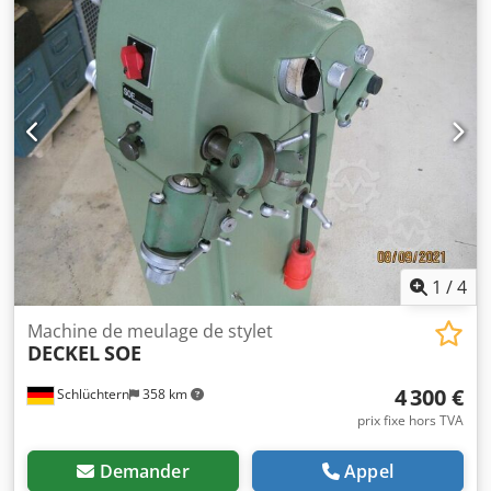
Vitesse du moteur : 2 800 tr/min >> Vitesse de rotation de
la broche de rectification : 4 500 tr/min >> Puissance
d’entraînement : 0,55 kW / 380 volts >> Poids : environ 200
kg Accessoires et équipement : >> Pinces de serrage >>
Meules >> Socle >> Extracteur >> Outils >> Aspiration des
poussières de rectification À propos de la machine : Nous
vous proposons une meuleuse à burin Deckel SOE avec
accessoires. Testée mécaniquement et électriquement.
Une machine élégante et entièrement fonctionnelle.
Profitez de l’occasion pour la découvrir et l’essayer sur
place.
1
/
4
Machine de meulage de stylet
DECKEL
SOE
4 300 €
Schlüchtern
358 km
prix fixe hors TVA
Demander
Appel