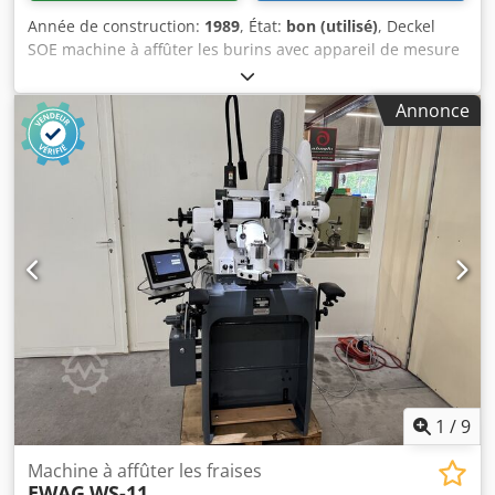
Année de construction:
1989
, État:
bon (utilisé)
, Deckel
SOE machine à affûter les burins avec appareil de mesure
par projection. Accessoires : pinces de serrage, différentes
meules. Bon état de fonctionnement. Dwodpfx Aqog
Annonce
Tmdmeija
1
/
9
Machine à affûter les fraises
EWAG
WS-11