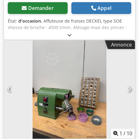
Demander
Appel
État:
d'occasion
, Affuteuse de fraises DECKEL type SOE
Vitesse de broche : 4500 t/min. Alésage maxi des pinces :
17,5 mm Rayon maxi affûtable : 10 mm Dedpfx
Aqezmwkkeiewa Déplacement latéral maxi : 10 mm
Annonce
Réglage d'angle : 45° Déplacement maxi : 100 mm (voir
caractéristiques) Machine livrée avec 1 jeu de pinces +
différentes meules diamant Tension : 380 V Largeur : 600
mm Profondeur : 600 mm Hauteur totale : 1300 mm Poids :
env. 150 kg
1
/
10