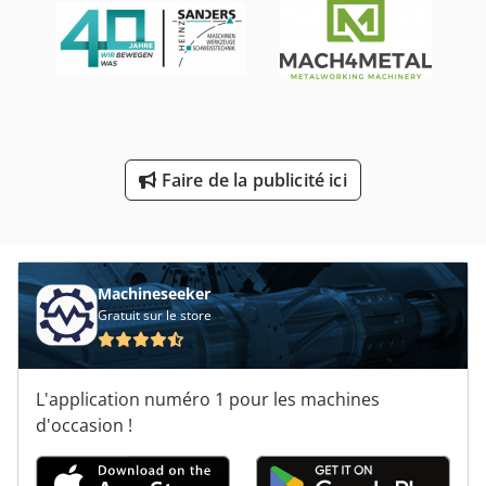
Rectifieuse De Vilebrequin
Rectifieuse Pour Ciseau
Redresseur De Soudure
Tete De Fraisage
Faire de la publicité ici
Tête De Fraisage Vertical
Unité De Fraisage
Machineseeker
Gratuit sur le store
L'application numéro 1 pour les machines
d'occasion !