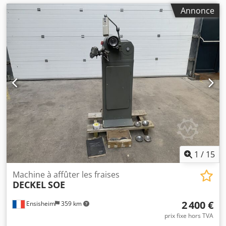
Annonce
1
/
15
Machine à affûter les fraises
DECKEL
SOE
2 400 €
Ensisheim
359 km
prix fixe hors TVA