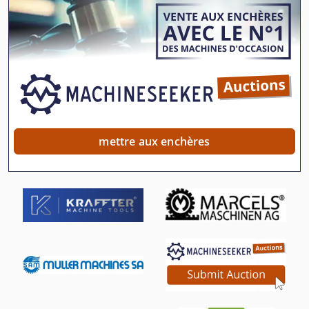
Machine De Profilage
Machine De Rectification
Machine De Redressage
Marteau De Burinage
Outil De Fraisage
mettre aux enchères
Portail De Rectifieuse
Rectifieuse De Centre
Rectifieuse De Chanfrein
Rectifieuse De Disque
Rectifieuse De Profil
Rectifieuse De Soupapes