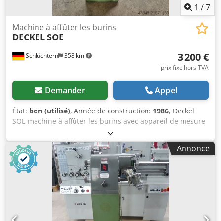
1
/
7
Machine à affûter les burins
DECKEL
SOE
3 200 €
Schlüchtern
358 km
prix fixe hors TVA
Demander
Appel
État:
bon (utilisé)
, Année de construction:
1986
, Deckel
SOE machine à affûter les burins avec appareil de mesure
par projection. Accessoires : pinces de serrage, différentes
meules. Bon état de fonctionnement. Dwedpfx Aqoy
Annonce
Tuhveisa