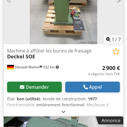
1
/
7
Machine à affûter les burins de fraisage
Deckel
SOE
2 900 €
Ubstadt-Weiher
332 km
à négocier hors TVA
Demander
Appel
État:
bon (utilisé)
, Année de construction:
1977
,
Fonctionnalité:
entièrement fonctionnel
, Meuleuse à
burin Deckel SOE avec accessoires Dwodpfxswrm Nve
Aqisa Caractéristiques techniques : >> Numéro de
Annonce
machine : SOE 77-3997, année de fabrication : 1977 >>