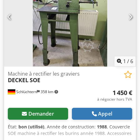
1
/
6
Machine à rectifier les graviers
DECKEL
SOE
1 450 €
Schlüchtern
358 km
à négocier hors TVA
Demander
Appel
État:
bon (utilisé)
, Année de construction:
1988
, Couvercle
SOE machine à rectifier les burins année 1988. Accessoires
: pinces de serrage , Bon état de fonctionnement . Dwjdpfx