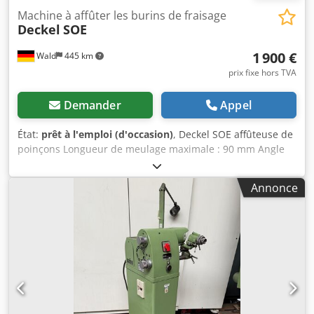
Machine à affûter les burins de fraisage
Deckel
SOE
1 900 €
Wald
445 km
prix fixe hors TVA
Demander
Appel
État:
prêt à l'emploi (d'occasion)
, Deckel SOE affûteuse de
poinçons Longueur de meulage maximale : 90 mm Angle
de meulage maximal : 180° Rayon de meulage maximal :
10 mm Déplacement grossier : 100 mm Réglage fin : 15
Annonce
mm Inclinaison du support de la contre-pointe : 90°
Réglage grossier du chariot de la contre-pointe : 40 mm
Réglage fin du chariot de la contre-pointe : 12 mm Hauteur
du centre du guide-tube au centre de la broche de
meulage : 140 mm Dimension de la meule : 100 x 50 x 20
mm Vous êtes les bienvenus pour une visite et une
inspection de la machine. Vous recevrez une facture en
bonne et due forme. Pour les clients étrangers, une
facture nette peut également être établie, sous réserve de