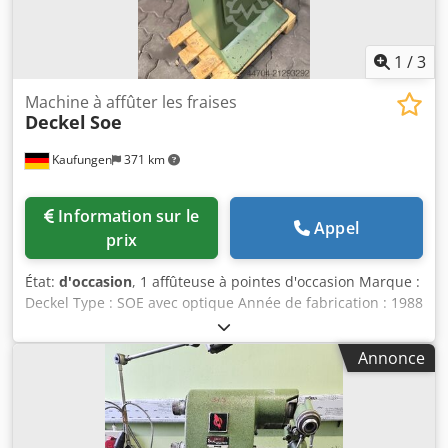
consommateurs privés, seul le retrait est possible.
1
/
3
Machine à affûter les fraises
Deckel
Soe
Kaufungen
371 km
Information sur le
Appel
prix
État:
d'occasion
, 1 affûteuse à pointes d'occasion Marque :
Deckel Type : SOE avec optique Année de fabrication : 1988
Données techniques : Vitesse du moteur d'entraînement :
2800 tr/min Vitesse de la broche de meulage : 4500 tr/min
Annonce
Puissance moteur : 0,55 kW / 380 Volts Poids env. 200 kg
Accessoires et équipements : Pinces de serrage Optique
Bâti/support de machine Outils Dedpfxsyl Iipe Aqiswa