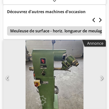
Aqouqv Najioa
Découvrez d'autres machines d'occasion
e
Meuleuse de surface - horiz. longueur de meulage 
Annonce