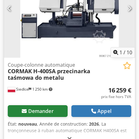
1
/
10
Coupe-colonne automatique
CORMAK
H-400SA przecinarka
taśmowa do metalu
16 259 €
Siedlce
1 250 km
prix fixe hors TVA
Demander
Appel
État:
nouveau
, Année de construction:
2026
, La
tronçonneuse à ruban automatique CORMAK H400SA est
une machine haute performance conçue pour la coupe