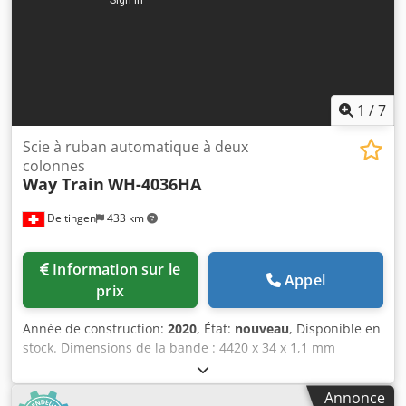
1
/
7
Scie à ruban automatique à deux
colonnes
Way Train
WH-4036HA
Deitingen
433 km
Information sur le
Appel
prix
Année de construction:
2020
, État:
nouveau
, Disponible en
stock. Dimensions de la bande : 4420 x 34 x 1,1 mm
Capacité de coupe (rectangulaire) : 360 x 400 mm Capacité
de coupe (circulaire) : 360 mm Coupe en lots : 180 - 280 x
Annonce
50 - 160 mm Vitesse de coupe : 35 - 85 m/min Dedpsiryf