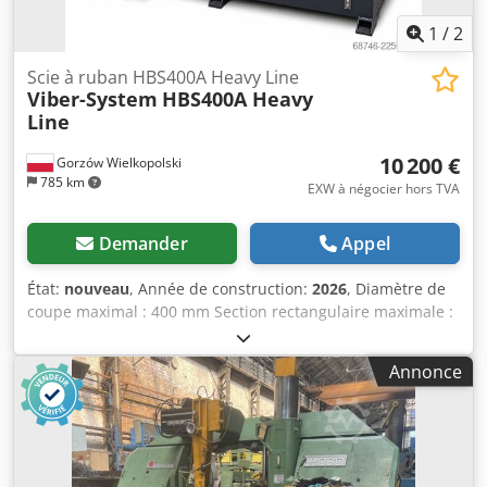
1
/
2
Scie à ruban HBS400A Heavy Line
Viber-System
HBS400A Heavy
Line
10 200 €
Gorzów Wielkopolski
785 km
EXW à négocier hors TVA
Demander
Appel
État:
nouveau
, Année de construction:
2026
, Diamètre de
coupe maximal : 400 mm Section rectangulaire maximale :
400 × 400 mm Dimensions de la bande :
3 860 × 34 × 1,1 mm Vitesse de la bande :
Annonce
27 / 45 / 69 m/min Réglage de la vitesse : continu (3 plages)
Alimentation électrique : 400 V Puissance du moteur
principal : 4 kW Type d’entraînement : transmission
mécanique + système hydraulique Type de machine : scie
à ruban automatique Conception : scie à colonne Djdszr I T