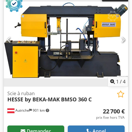
Sjfx Agmock Puissance du moteur principal : 3,75 kW
Puissance du moteur de la pompe hydraulique : 0,75 kW
Puissance du moteur de la pompe de refroidissement :
0,125 kW Hauteur de la table : 755 mm Poids : 1680 kg
Dimensions L x l x h : 2400 x 2120 x 1840 mm
1
/
4
Scie à ruban
HESSE by BEKA-MAK
BMSO 360 C
22 700 €
Autriche
901 km
prix fixe hors TVA
Demander
Appel