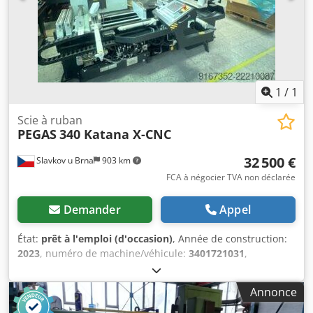
1
/
1
Scie à ruban
PEGAS
340 Katana X-CNC
32 500 €
Slavkov u Brna
903 km
FCA à négocier TVA non déclarée
Demander
Appel
État:
prêt à l'emploi (d'occasion)
, Année de construction:
2023
, numéro de machine/véhicule:
3401721031
,
Fonctionnalité:
entièrement fonctionnel
, heures de
fonctionnement:
500 h
, puissance:
4,5 kW (6,12 ch)
,
Annonce
tension d'entrée:
400 V
, fréquence d'entrée:
50 Hz
, type de
courant d'entrée:
triphasé
, hauteur de coupe (max.):
340