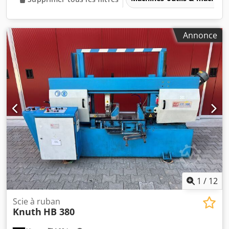
Annonce
1
/
12
Scie à ruban
Knuth
HB 380