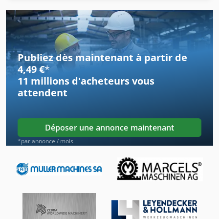
Scie Circulaire À Format
Scie De Decoupe
Scie De Sol
Publiez dès maintenant à partir de
Scie À Fer
4,49 €
*
11 millions d'acheteurs
vous
Scie À Format
attendent
Scie À Main
Scie À Os
Déposer une annonce maintenant
Scie À Ruban
*par annonce / mois
Scie À Ruban Bloc
Scie À Ruban De Bouchers
Scie À Ruban Horizontale