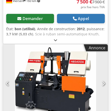
7 500 €
Viersen
160 km
7 900 €
prix fixe hors TVA
Demander
Appel
État:
bon (utilisé)
, Année de construction:
2012
, puissance:
3,7 kW (5,03 ch)
, Scie à ruban semi-automatique Knuth,
modèle HB 380, en excellent état, année de fabrication
2012. Performances de coupe : Capacité de coupe à 90°
Annonce
(rectangulaire) : 520 x 380 mm Capacité de coupe à 90°
(circulaire) : 380 mm Capacité de coupe à 90° (carrée) : 380
mm Capacité de coupe à 45° (rectangulaire) : 300 x 380
mm Capacité de coupe à 45° (circulaire) : 300 mm Capacité
de coupe à 45° (carrée) : 300 mm Vitesse de coupe : 20 -
100 m/min Puissance : 3,7 kW Dimensions de la lame : 4
800 x 34 x 1,1 mm Dimensions : 2 850 x 1 660 x 930 mm (L x
H x P) - Serrage hydraulique de la pièce - Réglage
automatique de la hauteur de course L'expédition peut
être organisée sur demande. #8530 Dcodpjyxw H Ejfx
Agmsk