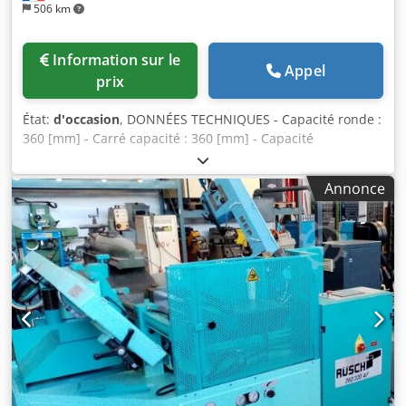
506 km
Information sur le
Appel
prix
État:
d'occasion
, DONNÉES TECHNIQUES - Capacité ronde :
360 [mm] - Carré capacité : 360 [mm] - Capacité
rectangulaire : 360 x 360 [mm] - Dimensions de la lame :
5250 x 41 x 1,3 [mm] - Puissance du moteur principal : 4
Annonce
[kW] - Vitesses de coupe : 20 à 120 [m/min] Dcodeuhca
Ejpfx Agmjk - Dimensions de la machine : 1700 x 2000 x
2150 [mm] - Poids : 2600 [kg] ACCESSOIRES - Pupitre de
commande New advanced RÜSCH CNC - Vitesses de coupe
Variateur - Tension de la bande hydraulique - Brosse
motorisée de débourrage des copeaux - Réservoir de
lubrifiant avec pompe - Convoyeur à copeaux - Brouillard
d'huile pour scies tubulaires