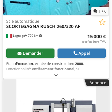
1
/
6
Scie automatique
SCORTEGAGNA
RUSCH 260/320 AF
15 000 €
Legnago
779 km
prix fixe hors TVA
Demander
Appel
État:
d'occasion
, Année de construction:
2000
,
Fonctionnalité:
entièrement fonctionnel
, SCIE
AUTOMATIQUE D’OCCASION À TABLE ROTATIVE, MARQUE
RUSCH 260/320 AF, remise à neuf. DISPONIBLE EN
Annonce
MAGASIN. Djdpozhui Tofx Agmock