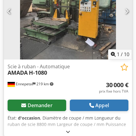
Hspfx Agmock Étau : hydraulique Avance du matériau :
automatique, hydraulique Commande : automatique
(fonctionnement sur batterie) Précision de l’avance :
±0,20 mm Refroidissement : système de refroidissement
(refroidissement par immersion) Nettoyage de la bande :
brosse métallique Dimensions de la machine (L × l × H) :
2 400 × 2 380 × 1 800 mm Poids net : 2 100 kg Poids brut :
2 300 kg
1
/
10
Scie à ruban - Automatique
AMADA
H-1080
30 000 €
Ennepetal
219 km
prix fixe hors TVA
Demander
Appel
État:
d'occasion
, Diamètre de coupe / mm Longueur du
ruban de scie 8800 mm Largeur de coupe / mm Puissance
totale requise / kW Dcodpfxozcgkme Agmek Poids de la