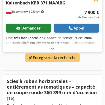
Kaltenbach
KBR 371 NA/ABG
7 900 €
Radomsko
1 050 km
prix fixe hors TVA
Demander
Appel
État:
très bon (occasion)
, Année de construction:
2004
,
Fonctionnalité:
entièrement fonctionnel
, Scie Kaltenbach
Dsdpfjwqr Ubox Agmeck Kaltenbach KBR 371 NA/ABG
Année 2004, commande numérique CNC Commande :
Enregistrer la recherche
Siemens Scie entièrement automatique avec alimentation
en matériau à deux postes. Alimentation en matériau avec
magasin entièrement automatique. Entièrement
fonctionnelle, en très bon état - révisée.
Scies à ruban horizontales –
entièrement automatiques – capacité
de coupe ronde 360-399 mm d'occasion
(15)