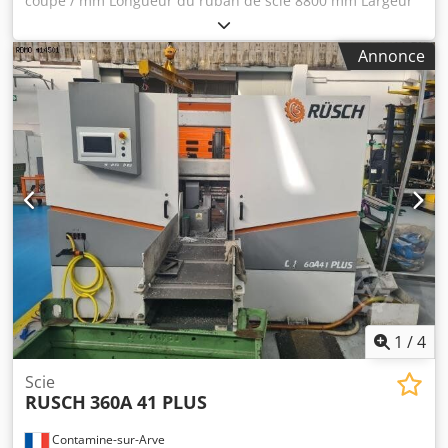
coupe / mm Longueur du ruban de scie 8800 mm Largeur
de coupe / mm Puissance totale requise / kW Poids de la
machine env. / t Dcjdpfxjy S Drbj Agmok Encombrement
Annonce
env. / m
1
/
4
Scie
RUSCH
360A 41 PLUS
Contamine-sur-Arve