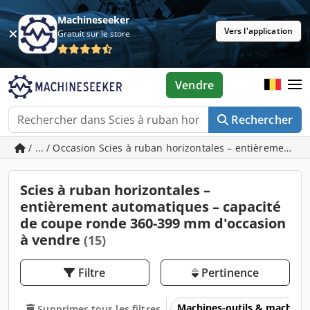
Machineseeker
Vers l'application
Gratuit sur le store
Vendre
Rechercher
/ ... / Occasion Scies à ruban horizontales – entièrement
Scies à ruban horizontales –
entièrement automatiques – capacité
de coupe ronde 360-399 mm d'occasion
à vendre
(15)
Filtre
Pertinence
Machines-outils & machines
Supprimer tous les filtres