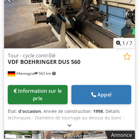
disponible. Une visite sur place est possible.
Crodpfxezcyqye Aicsf
1
/
7
Tour - cycle contrôlé
VDF BOEHRINGER
DUS 560
Allemagne
563 km
Information sur le
Appel
prix
État:
d'occasion
, Année de construction:
1998
, Détails
techniques : Diamètre de tournage au-dessus du banc :
600 mm Diamètre de tournage au-dessus du chariot : 400
mm Longueur de tournage : 2000 mm Hauteur de pointe
Annonce
au-dessus du chariot : 300 mm Distance entre pointes :