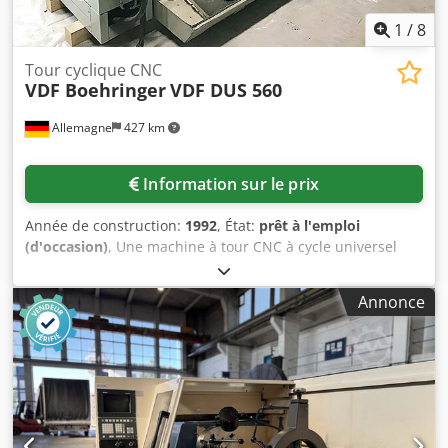
1
/
8
Tour cyclique CNC
VDF Boehringer
VDF DUS 560
Allemagne
427 km
Information sur le prix
Année de construction:
1992
, État:
prêt à l'emploi
(d'occasion)
, Une machine à tour CNC à cycle universel
Boehringer est disponible. Hauteur entre pointes : 280
mm, diamètre maximal de tournage au-dessus du
Annonce
bâti/coulisseau : 570 mm/365 mm, longueur de tournage :
1000 mm, distance entre pointes : 1500 mm, diamètre de
la poupée : 80 mm, course de la poupée : 190 mm, vitesse
de rotation : 2500 tr/min, largeur du bâti : 360 mm, avance
rapide X/Z : 5 m/min/10 m/min. Dimensions de la machine
X/Y/Z : environ 3500 mm/2200 mm/2400 mm, poids :
environ 4000 kg, commande : Siemens. Documentation