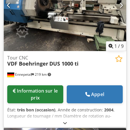
1
/
9
Tour CNC
VDF Boehringer
DUS 1000 ti
Ennepetal
219 km
Information sur le
Appel
prix
État:
très bon (occasion)
, Année de construction:
2004
,
Longueur de tournage / mm Diamètre de rotation au-
dessus du banc / mm Diamètre de rotation au-dessus du
support / mm Codpfxjud In Hj Aicjrf Commande / Tour