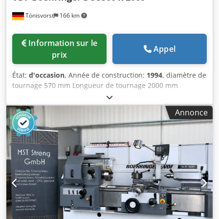
Tönisvorst
166 km
Information sur le
Appel
prix
État:
d'occasion
, Année de construction:
1994
, diamètre de
tournage 570 mm Longueur de tournage 2000 mm
Commande Sinumerik 805 Siemens Diamètre de rotation
max. via le coulisseau plan 365 mm Vitesses de rotation de
Annonce
la broche principale : 3-2.500 tr/min Puissance
d'entraînement de la broche principale 15/19 kW Alésage
de broche 62 mm Tête de broche DIN 55027 No.8
Logement de la contre-poupée MK 5 Course du fourreau
190 mm Diamètre du fourreau 80 mm Plage d'avance -
longitudinale et transversale 0,01-50 mm/u Puissance
totale requise 50 KVA Poids de la machine env. 5 t Espace
nécessaire env. m Incl. mandrin à pince F315 Incl. 6 STK
supports multifixes Incl. 1 STK lunette fermée Cjdpju
Sbkgefx Aicorf Incl. 1 pc lunette ouverte