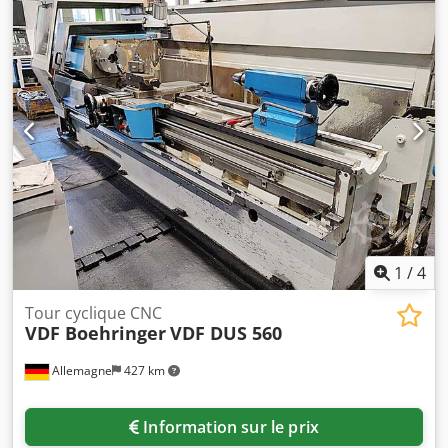
1600 mm Vitesses de rotation : 3 - 2 500 tr/min Cône de la
contre-pointe : CM 5 Alésage de la broche principale : 62
mm Course de la contre-pointe : 190 mm Avances
longitudinales : env. 0,001-10 réglables mm/tour Avances
transversales : env. 0,001-5 réglables mm/tour Avance
rapide axe X : jusqu'à 5 000 m/min Puissance totale
requise : 40 KVA Poids de la machine env. : 5,6 t
Dimensions de la machine env. Lxlxh : 4,0 x 2,0 x 1,9 m
Accessoires inclus selon photo Codpsw Rkt Iofx Aicorf
1
/
4
Tour cyclique CNC
VDF Boehringer
VDF DUS 560
Allemagne
427 km
Information sur le prix