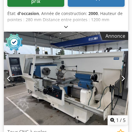
prix
État:
d'occasion
, Année de construction:
2000
, Hauteur de
pointes : 280 mm Distance entre pointes : 1200 mm
Diamètre de tournage au-dessus du banc : 570 mm
Diamètre de tournage au-dessus du chariot : 365 mm
Annonce
Longueur de tournage : 1000 mm Nez de broche DIN
55027, taille 8 Commande : Sinumerik 810 D SIEMENS
Largeur du banc : 360 mm Alésage de broche : 62 mm
Credpsx E Dn Aefx Aicof Plage de vitesses : 3 - 2500 tr/min
Avance : 5000 mm/min Avance rapide longitudinal/plane :
10 m/min Mandrin 3 mors, diamètre : 250 mm Porte-outil à
changement rapide SANDVIK Coromant Capto Puissance
moteur broche principale : 25 kW Cône de fixation de la
contre-pointe : MK 5 Diamètre de la douille : 100 mm
Course de la douille : 190 mm Tension d'alimentation : 400
V Poids de la machine env. 5,0 t Encombrement env. 3,55 x
2,20 x 1,95 m - N° de série : 2022-3742-03 - Commande :
SIEMENS Sinumerik 810 D - Avance rapide - Dispositif de
refroidissement - Éclairage de machine
1
/
5
Tour CNC à cycles