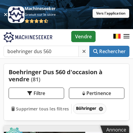
Machineseeker
Vers l'application
Gratuit sur le store
Vendre
Rechercher
Boehringer Dus 560 d'occasion à
vendre
(81)
Filtre
Pertinence
Böhringer
Supprimer tous les filtres
Annonce