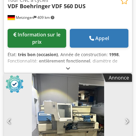
VDF Boehringer
VDF 560 DUS
Metzingen
409 km
Information sur le
Appel
prix
État:
très bon (occasion)
, Année de construction:
1998
,
Fonctionnalité:
entièrement fonctionnel
, diamètre de
tournage au-dessus du chariot transversal:
570 mm
,
alésage de broche:
62 mm
, longueur de tournage:
1 250
Annonce
mm
, diamètre de tournage au-dessus du banc du chariot:
365 mm
, hauteur de pointe:
280 mm
, poids total:
4 000 kg
,
O F F R E Nous pouvons vous proposer, sans engagement,
sous réserve d’erreur et de vente intermédiaire, depuis
notre stock : V D F - BOEHRINGER Tour universel à
commande par cycles type DUS 560 Année de fabrication :
1998 / révisé en 2008 Hauteur de pointe : 280 mm
Diamètre maximal de rotation au-dessus du banc : 570
mm Diamètre maximal de rotation au-dessus du chariot