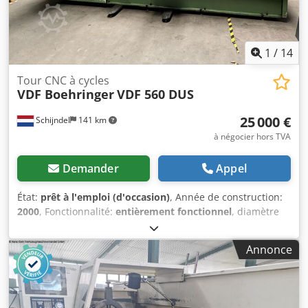
1
/
14
Tour CNC à cycles
VDF Boehringer
VDF 560 DUS
25 000 €
Schijndel
141 km
à négocier hors TVA
Demander
Appel
État:
prêt à l'emploi (d'occasion)
, Année de construction:
2000
, Fonctionnalité:
entièrement fonctionnel
, diamètre
de tournage au-dessus du chariot transversal:
365 mm
,
alésage de broche:
62 mm
, longueur de tournage:
2 000
Annonce
mm
, diamètre de tournage:
57 mm
, diamètre de
pivotement au-dessus du chariot transversal:
365 mm
,
avance rapide axe X:
5 m/min
, course rapide axe Z:
10
m/min
, vitesse de broche (min.):
3 tr/min
, vitesse de