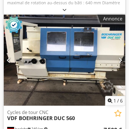
maximal de rotation au-dessus du bâti : 640 mm Diamètre
maximal de rotation au-dessus de la poupée mobile : 435
mm Commande numérique Siemens SINUMERIK 810D pl
Annonce
Plage de vitesse : 3 - 2 500 tr/min Distance entre les
pointes : 2 000 mm Alésage de la broche : 70 mm Diamètre
de la broche au niveau du roulement avant : 100 mm Tour
parallèle - commande à cycle | VDF-BOERHRINGER - DUS
630 ti La machine est en bon état. Veuillez noter que les
détails techniques ont été ajoutés à partir de machines
comparables. - - - - - - - - - - - - - - - - - - - - - - - - - - - - - - - - - -
- - - - - - #Tags : DUS630ti | DUS 630ti | DUS 630 ti
Crodpszaf Hnsfx Aicof
1
/
6
Cycles de tour CNC
VDF BOEHRINGER
DUC 560
Iserlohn
240 km