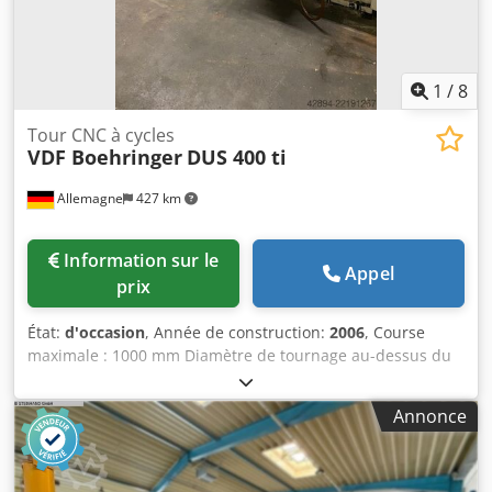
1
/
8
Tour CNC à cycles
VDF Boehringer
DUS 400 ti
Allemagne
427 km
Information sur le
Appel
prix
État:
d'occasion
, Année de construction:
2006
, Course
maximale : 1000 mm Diamètre de tournage au-dessus du
chariot : 420 mm Diamètre de tournage au-dessus du
chariot longitudinal : 235 mm Longueur de tournage : 1000
Annonce
mm Montage de broche : DIN 55027 taille 6 Commande :
MANUALPlus 4110 Alésage de la broche : 51 mm Plage de
vitesses : 3 - 3000 tr/min Avance : 5 000 / 10 000 mm/min