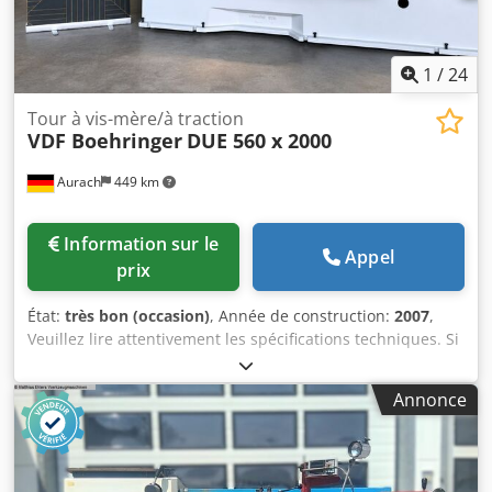
1
/
24
Tour à vis-mère/à traction
VDF Boehringer
DUE 560 x 2000
Aurach
449 km
Information sur le
Appel
prix
État:
très bon (occasion)
, Année de construction:
2007
,
Veuillez lire attentivement les spécifications techniques. Si
cette machine représente un investissement intéressant
pour vous, nous vous prions de nous fournir votre identité
Annonce
complète, avec un numéro de téléphone et une adresse
électronique valides, afin que nous puissions vous établir
un devis. !!! CETTE MACHINE EST ACTUELLEMENT EN PHASE
DE RÉVISION !!! LES PHOTOS NE REPRÉSENTENT PAS LA