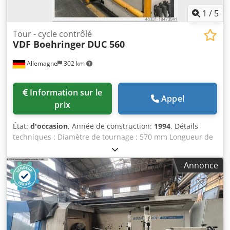
1
/
5
Tour - cycle contrôlé
VDF Boehringer
DUC 560
Allemagne
302 km
Information sur le
Appel
prix
État:
d'occasion
, Année de construction:
1994
, Détails
techniques : Diamètre de tournage : 570 mm Longueur de
tournage : 1000 mm Espace nécessaire env. : 3,25 x 2,03 x
1,95 m Tourelle porte-outils à disques pour 8 outils avec
Annonce
VDI 30. Pas pour les outils entraînés Manuel de la
machine, documentation technique ; Accessoires :
mandrin à 3 mors, div. porte-outils Vidéo disponible
Codswwluzepfx Aicorf *