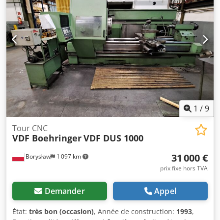
tr/min, avance: 50 mm/tr, avance rapide X/Z: 10 m/min/5
m/min, course du fourreau: 190 mm, angle de pointe: 60°,
poids maximal de la pièce: 400 kg/1 000 kg/1 600 kg.
Documentation disponible. Une visite sur site est possible.
Disponible probablement à partir de juillet 2026. Codpey
Equyofx Aicerf
1
/
9
Tour CNC
VDF Boehringer
VDF DUS 1000
31 000 €
Borysław
1 097 km
prix fixe hors TVA
Demander
Appel
État:
très bon (occasion)
, Année de construction:
1993
,