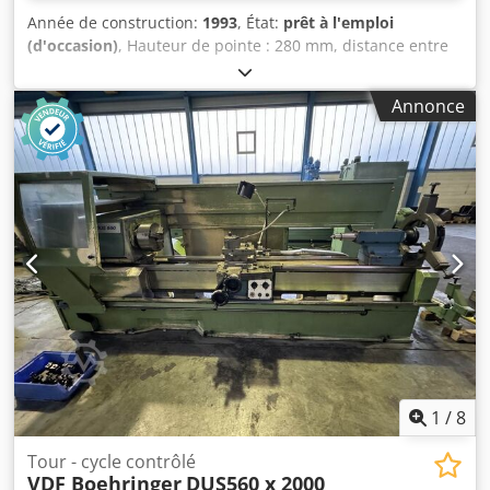
Année de construction:
1993
, État:
prêt à l'emploi
(d'occasion)
, Hauteur de pointe : 280 mm, distance entre
pointes : 2000 mm, diamètre de tournage sur
banc/charriot transversal : 570 mm/365 mm, alésage de
Annonce
broche : 62 mm, vitesse de rotation : 2500 tr/min, poids
maxi de la pièce : 1000 kg, largeur du banc : 360 mm.
Dimensions machine X/Y/Z : env. 4000 mm/2250 mm/2000
mm, poids : env. 5500 kg, commande : Siemens. Une visite
sur site est possible. Csdexq Eyuopfx Aicsrf
1
/
8
Tour - cycle contrôlé
VDF Boehringer
DUS560 x 2000