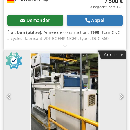
7 500 €
à négocier hors TVA
Demander
Appel
État:
bon (utilisé)
, Année de construction:
1993
, Tour CNC
à cycles, fabricant VDF BOEHRINGER, type : DUC 560,
année de fabrication : 1993. Équipé d'une commande
SIEMENS SINUMERIK 805T. Longueur de tournage : 1000
Annonce
mm Diamètre de tournage au-dessus du plateau : 365 mm
Diamètre de tournage au-dessus du bâti : 570 mm Vitesses
de broche : 3-2500 tr/min, moteur de broche : 19 kW
Alésage de broche : 62 mm Csdod Ewaaepfx Aicjrf
Diamètre du mandrin : 315 mm, Forkardt Tourelle à 8
positions VDI 30 Livré avec accessoires et documentation
technique de la machine.