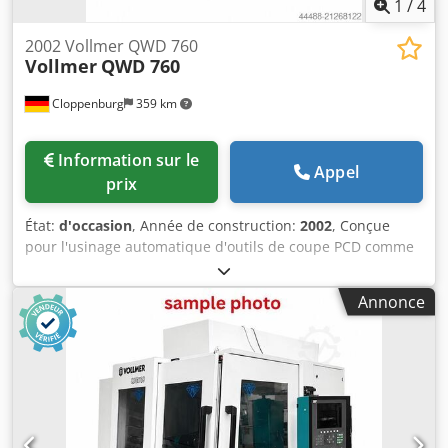
1
/
4
2002 Vollmer QWD 760
Vollmer
QWD 760
Cloppenburg
359 km
Information sur le
Appel
prix
État:
d'occasion
, Année de construction:
2002
, Conçue
pour l'usinage automatique d'outils de coupe PCD comme
des fraises, des outils à queue, des outils discoïde par
procédé électroérosive à fil. Accessoires: Capotage intégral
Annonce
Système de refroidissement du liquide diélectrique
Système anti-incendie automatique Dkodeylby Ispfx Almor
Palpeur de mesure Eclairage Graissage centralisé
automatique Logement porte-outil SA 40 Séparateur
d’huile et d’émulsion Mandrin de contrôle SA 40 Logiciel
CAD / CAM et Exprog pour PC de station de travail externe
Diamètre extérieur de la fraise: max.320 mm La longueur