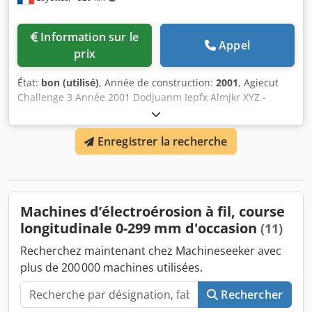
pouces • Course de l'axe Z : 8,7 pouces • Course de l'axe
U/V : 2,4" x 2,4". • Degré de coupe conique : 15 @ 8" •
Information sur le
Rétroaction de l'échelle en verre : X, Y, U, V • Pièce à usiner
Appel
prix
• Précision : .000002" • Table • Dimensions intérieures du
réservoir : 31.9" x 27.6"
État:
bon (utilisé)
, Année de construction:
2001
, Agiecut
Challenge 3 Année 2001 Dodjuanm Iepfx Almjkr XYZ -
500x350x256 Axe UV - +-70mm Maximum convoité de 30° à
100 mm de hauteur Pièces maximales 1050x650x250 Poids
Enregistrer la recherche
maximum 400/800 kg Dimensions de la machine
2800x2400x2220mm Poids de la machine 4t500kg
Machines d’électroérosion à fil, course
longitudinale 0-299 mm d'occasion
(11)
Recherchez maintenant chez Machineseeker avec
plus de 200 000 machines utilisées.
Rechercher