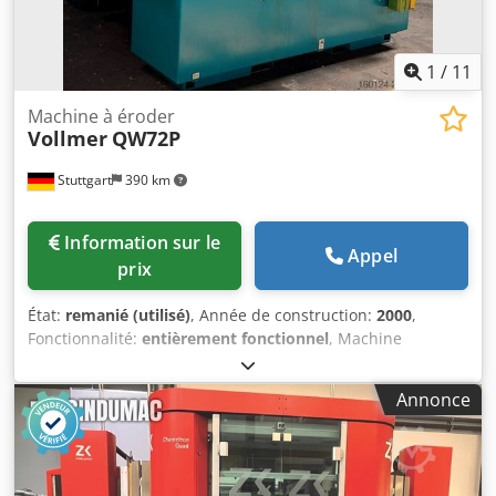
P x H = 2535 x 2200 x 2280 mm Poids: environ 4500 kg
Charge connectée: 4,5 kW (400 V / 50 Hz) Couleur: telegrey
RAL 7045/7047
1
/
11
Machine à éroder
Vollmer
QW72P
Stuttgart
390 km
Information sur le
Appel
prix
État:
remanié (utilisé)
, Année de construction:
2000
,
Fonctionnalité:
entièrement fonctionnel
, Machine
automatique pour l’usinage d’outils équipés de plaquettes
en carbure de tungstène (PKD) par électroérosion rotative.
Annonce
Dksdpfx Alezmzg Nomsr