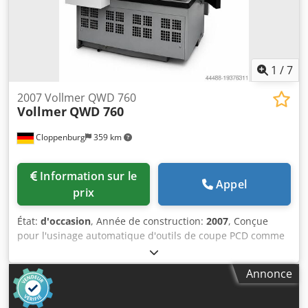
1
/
7
2007 Vollmer QWD 760
Vollmer
QWD 760
Cloppenburg
359 km
Information sur le
Appel
prix
État:
d'occasion
, Année de construction:
2007
, Conçue
pour l'usinage automatique d'outils de coupe PCD comme
des fraises, des outils à queue, des outils discoïde par
procédé électroérosive à fil. Accessoires: Capotage intégral
Annonce
Système de refroidissement du liquide diélectrique
Système anti-incendie automatique Palpeur de mesure
Eclairage Graissage centralisé automatique Logement