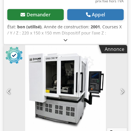
prix fixe hors TVA
Demander
Appel
État:
bon (utilisé)
, Année de construction:
2001
, Courses X
/ Y / Z : 220 x 150 x 150 mm Dispositif pour l’axe Z :
équipement standard (= 5e axe) Angle de conicité
maximal : 15° (pour une pièce d’une épaisseur de 100 mm)
Annonce
Dispositif pour l’usinage conique : équipement standard (=
3e et 4e axes) Diamètre du fil : 0,03 à 0,25 mm Dsdpfx Asg
Icdyelmokr Dimensions L x l x H : 1 900 x 2 345 x 2 060 mm
Poids de la machine : 3 000 kg Siegfried Volz
Werkzeugmaschinen Rüschebrinkstr. 151-153 44143
Dortmund - Wambel