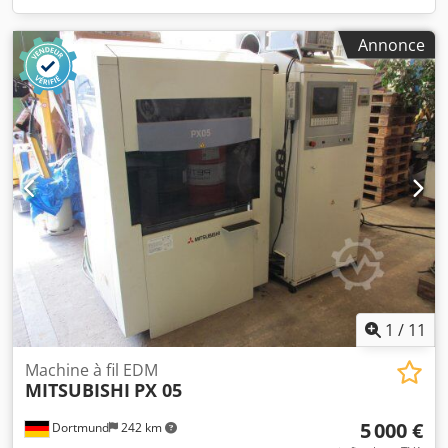
Annonce
1
/
11
Machine à fil EDM
MITSUBISHI
PX 05
5 000 €
Dortmund
242 km