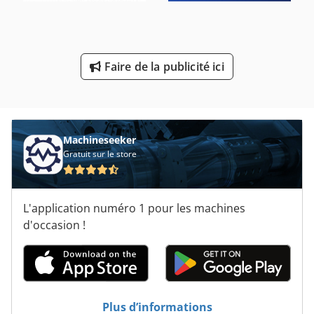
Machines De Nettoyage
Machines De Poinçonnage Automatiques
Faire de la publicité ici
Machines De Superfinition
Machines De Taillage
Électro Érosion À Fil
Machineseeker
Gratuit sur le store
L'application numéro 1 pour les machines
d'occasion !
Plus d’informations