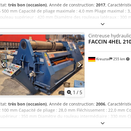
État:
très bon (occasion)
, Année de construction:
2017
, Caractérist
6 500 mm Capacité de pliage maximale : 4,0 mm Pliage maximal 
rouleau supérieur : 420 mm Diamètre des rouleaux latéraux : 300 
central : 400 mm Dispositif de pliage conique par inclinaison des d
commande mobile avec affichage numérique Palier basculant hydr
Cintreuse hydrauli
moteur : 22 kW Dimensions (longueur x largeur x hauteur) : environ
FACCIN
4HEL 21
vide : environ 29 tonnes Équipement supplémentaire : Deuxième r
Guide de pliage latéral État : Csdpfjzfvvvex Aa Usha Très bon état, p
Kreuztal
255 km
1
/
5
État:
très bon (occasion)
, Année de construction:
2006
, Caractérist
2 100 mm Capacité de pliage : 28,0 mm Fléchissement : 22,0 mm
supérieur : 350 mm Diamètre du rouleau intermédiaire : 330 mm Cj
rouleaux latéraux : 240 mm Rouleaux trempés Dispositif de pliage 
rouleaux latéraux Table de commande mobile avec affichage numér