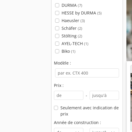
DURMA
(7)
HESSE by DURMA
(5)
Haeusler
(3)
Schäfer
(2)
Stölting
(2)
AYEL-TECH
(1)
Biko
(1)
Modèle :
Prix :
-
Seulement avec indication de
prix
Année de construction :