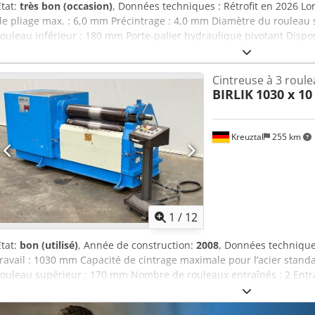
État:
très bon (occasion)
, Données techniques : Rétrofit en 2026 Lo
de pliage max. : 6,0 mm Précintrage : 4,0 mm Diamètre du rouleau
rouleau inférieur : 180 mm Porte-palier hydraulique pivotant Dispos
commande avec affichage numérique Puissance moteur : 5,5 kW Dimen
3 600 x 1 150 x 1 250 mm Poids : env. 4,5 tonnes État : Cjdpfxozbcw
Cintreuse à 3 roul
vendeur décline toute responsabilité pour les erreurs de saisie ou
BIRLIK
1030 x 1
un état esthétique, technique et d’usure correspondant à son âge 
aucune garantie.
Kreuztal
255 km
1
/
12
État:
bon (utilisé)
, Année de construction:
2008
, Données technique
travail : 1030 mm Capacité de cintrage maximale pour l’acier stan
rouleau supérieur : 170 mm Nombre de rouleaux entraînés : 2 Entr
commande mobile Déversement manuel du rouleau supérieur Marq
Dimensions (L x l x H) : env. 2700 x 1200 x 1300 mm Poids net : env.