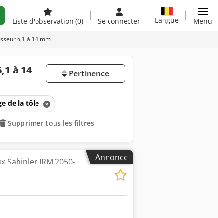
Langue
Liste d'observation
(0)
Se connecter
Menu
isseur 6,1 à 14 mm
,1 à 14
Pertinence
e de la tôle
Supprimer tous les filtres
Annonce
x Sahinler IRM 2050-