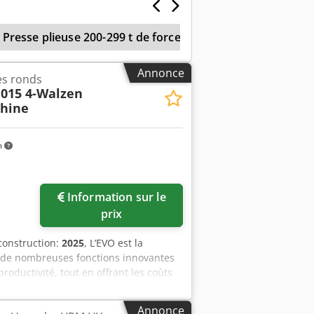
 600 x 1 500 x 1 500 mm Poids :
es erreurs de frappe ou de
Presse plieuse 200-299 t de force
Rouleaux De Tôle
thétique que technique et en termes
dues sans aucune garantie.
Annonce
es ronds
015 4-Walzen
hine
m
Demander plus
Information sur le
d'images
prix
construction:
2025
, L’EVO est la
ée de nombreuses fonctions innovantes
oductivité, tout en offrant les coûts
lité utilisés dans cette machine, ainsi
allé de série sur toutes les machines
Annonce