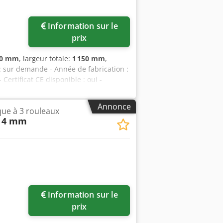
Information sur le
prix
30 mm
, largeur totale:
1 150 mm
,
x : sur demande - Année de fabrication :
Certificat CE disponible : oui -
nement : mécanique - Nombre de
ance [kW] : 2,2 - Épaisseur maximale de
Annonce
que à 3 rouleaux
ur de travail maximale [mm] : 2050 -
/ 4 mm
nférieurs [mm] : 110 - Vitesse de
 x 1120mm (L x l x h) - Poids de
ons financières TVA : le prix indiqué
ible pour les professionnels Livraison
Chsdpfx Aezry N Hoa Uea Lukas van
Information sur le
prix