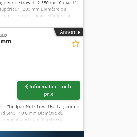
ngueur de travail : 2 550 mm Capacité
 supérieur : 200 mm Diamètre du
itif de cintrage conique Pupitre de
sions (L x l x h) : env.
mj Aa Ujha Très bon, rétrofit en 2026 Le
Annonce
eaux
 de transmission. La machine présente
0 mm
; machines d’occasion vendues sans
Information sur le
prix
s : Chodpex Nntkjfx Aa Usa Largeur de
dard St40 : 10,0 mm Diamètre du
aînement électrique Pupitre de
uage CE Puissance moteur : 5,5 kW
 2,8 tonnes Le vendeur décline toute