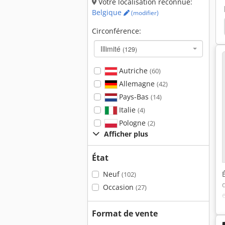
Votre localisation reconnue:
Belgique
(modifier)
Rouleau De 3 Rouleaux
Cintreuse De Tôles Visage
Circonférence:
Illimité
(129)
Autriche
(60)
Allemagne
(42)
Pays-Bas
(14)
Italie
(4)
Pologne
(2)
Afficher plus
État
Neuf
(102)
Occasion
(27)
Format de vente