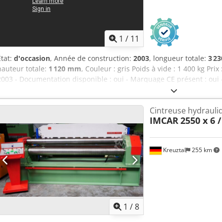
1
/
11
État:
d'occasion
, Année de construction:
2003
, longueur totale:
3 2
hauteur totale:
1 120 mm
, Couleur : gris Poids à vide : 1 400 kg Pri
2003 - Documentation disponible : oui - Marquage CE présent : oui - 
Numéro de série : 220281 - Commande : conventionnelle - Entraî
rouleaux [pcs] : 3 - Nombre de rouleaux entraînés [pcs] : 3 - Puiss
Cintreuse hydrauli
tôle [mm] : 2 - Épaisseur maximale de pré-cintrage [mm] : 2 - Large
IMCAR
2550 x 6 
Diamètre du rouleau supérieur [mm] : 110 - Diamètre des rouleaux i
cintrage [mm/min] : 3 - Dimensions de transport : 3230mm x 1150mm
transport [kg] : 1400 kg - Nombre de colis de transport : 1 Informati
Kreuztal
255 km
s'entend hors TVA TVA/Régime de taxation différenciée : TVA déduct
et reprise possibles à tout moment pour tout matériel industriel 
Rossum
1
/
8