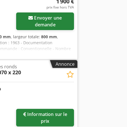
1 900 €
s proposer la machine de vos rêves,
prix fixe hors TVA
mande.
Envoyer une
demande
00 mm
, largeur totale:
800 mm
,
cation : 1963 - Documentation
- Commande : Conventionnelle - Nombre
 travail maximale : 1 550 mm -
- Poids de transport : 1 000 kg -
Annonce
es ronds
ns financières TVA : Le prix indiqué
70 x 220
 entreprises Livraison et reprise
ukas van Rossum
Information sur le
prix