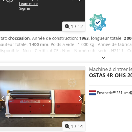
tant que représentant de Haeusler, nous pouvons assembler et vou
en fonction de vos besoins. Informations complémentaires sur de
1
/
12
État:
d'occasion
, Année de construction:
1963
, longueur totale:
2 0
hauteur totale:
1 400 mm
, Poids à vide : 1 000 kg - Année de fabri
disponible : Non - Certificat CE : Non - Numéro de série : H2111 
de rouleaux : 3 - Épaisseur maximale de la tôle : 3 mm - Largeur de
Dimensions de transport : 2 000 mm x 800 mm x 1 400 mm (L x l x h) 
Machine à cintrer l
Nombre de colis de transport : 1 Csdpfszhw Dtjx Aa Uoha Informatio
OSTAS
4R OHS 20
s’entend hors TVA TVA/régime de franchise : TVA déductible pour les
possibles à tout moment pour tous les équipements industriels L
Enschede
251 km
1
/
14