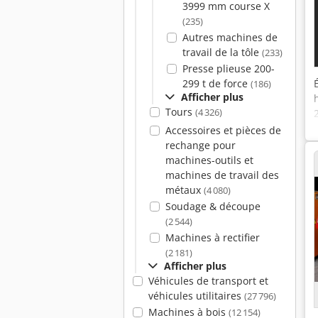
3999 mm course X
(235)
Autres machines de
travail de la tôle
(233)
Presse plieuse 200-
299 t de force
(186)
Afficher plus
Tours
(4 326)
Accessoires et pièces de
rechange pour
machines-outils et
machines de travail des
métaux
(4 080)
Soudage & découpe
(2 544)
Machines à rectifier
(2 181)
Afficher plus
Véhicules de transport et
véhicules utilitaires
(27 796)
Machines à bois
(12 154)