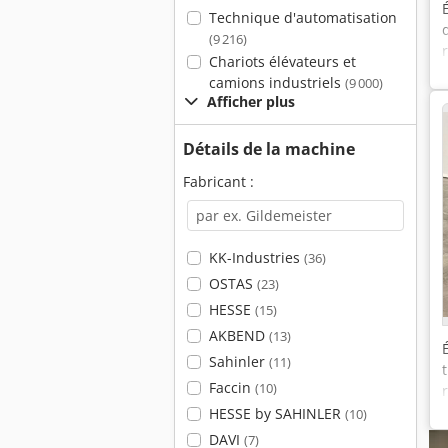
Technique d'automatisation
(9 216)
Chariots élévateurs et
camions industriels
(9 000)
Afficher plus
Détails de la machine
Fabricant :
KK-Industries
(36)
OSTAS
(23)
HESSE
(15)
AKBEND
(13)
Sahinler
(11)
Faccin
(10)
HESSE by SAHINLER
(10)
DAVI
(7)