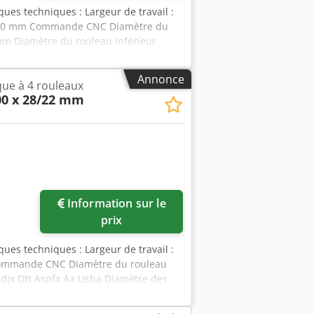
iques techniques : Largeur de travail :
: 3,0 mm Commande CNC Diamètre du
mm Diamètre du rouleau inférieur
eux rouleaux latéraux Pupitre de
aulique Marquage CE Puissance du
Annonce
que à 4 rouleaux
 9 200 x 2 350 x 1 900 mm Poids à
00 x 28/22 mm
ouleau supérieur, diamètre : 350 mm
eu utilisé
Information sur le
prix
iques techniques : Largeur de travail :
 Commande CNC Diamètre du rouleau
djx Dtt Aspfx Aa Usha Diamètre des
conique par inclinaison des deux
ique Puissance du moteur : 7,5 kW