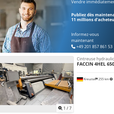
responsabilité en cas d’erreur d’écriture ou de transmission de donn
Vendre immédiatemen
plan visuel que technique et de l’usure, correspond à son âge ; le
sans aucune garantie.
Publiez dès maintenan
11 millions d'achete
Informez-vous
maintenant
+49 201 857 861 53
Cintreuse hydrauli
FACCIN
4HEL 65
Kreuztal
255 km
1
/
7