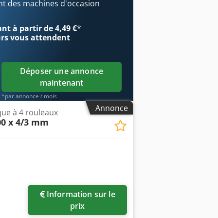
ées. L’état de la machine, tant sur le
t des machines d'occasion
s machines d’occasion sont vendues
t à partir de 4,49 €
*
urs
vous attendent
Déposer une annonce
maintenant
*par annonce / mois
Annonce
que à 4 rouleaux
00 x 4/3 mm
Information sur le
prix