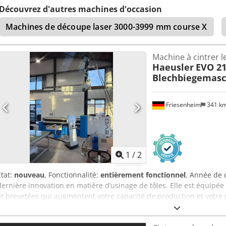
Marquage CE Dimensions (longueur x largeur x hauteur) : environ 3
Découvrez d'autres machines d'occasion
environ 14,5 tonnes Le vendeur ne saurait être tenu responsable d
Machines de découpe laser 3000-3999 mm course X
transmission de données. L’état de la machine, tant sur le plan es
d’usure, est conforme à son âge. Les machines d’occasion sont ven
Machine à cintrer l
Haeusler
EVO 21
Blechbiegemasc
Friesenheim
341 k
1
/
2
État:
nouveau
, Fonctionnalité:
entièrement fonctionnel
, Année de 
dernière innovation en matière d’usinage de tôles. Elle est équip
et brevetées qui augmentent votre capacité de production et votre pr
d’exploitation globaux les plus faibles. Les composants de haute qua
que la dernière version du système de commande BENDtronic®, inst