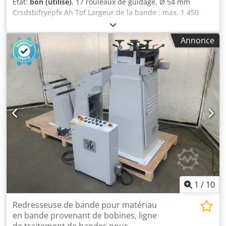
État:
bon (utilisé)
, 17 rouleaux de guidage, Ø 54 mm
Crsdsbifryepfx Ah Tof Largeur de la bande : max. 1 450
mm Épaisseur de la bande : max. 2,5 mm
Annonce
1
/
10
Redresseuse de bande pour matériau
en bande provenant de bobines, ligne
de traitement de bandes pour