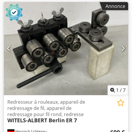
Annonce
1
/
7
Redresseur à rouleaux, appareil de
redressage de fil, appareil de
redressage pour fil rond, redresse
WITELS-ALBERT Berlin
ER 7
Hessisch Lichtenau