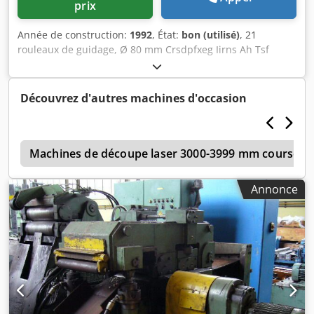
prix
Année de construction:
1992
, État:
bon (utilisé)
, 21
rouleaux de guidage, Ø 80 mm Crsdpfxeg Iirns Ah Tsf
Largeur de la bande : 500 - 1 650 mm Épaisseur de la
bande : 1 - 5 mm
Découvrez d'autres machines d'occasion
g
Machines de découpe laser 3000-3999 mm course X
Annonce