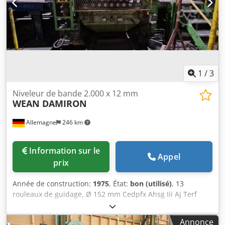
1
/
3
Niveleur de bande 2.000 x 12 mm
WEAN DAMIRON
Allemagne
246 km
Information sur le
Appel
prix
Année de construction:
1975
, État:
bon (utilisé)
, 13
rouleaux de guidage, Ø 152 mm Cedpfx Ahsg Iii Aj Terf
Largeur de la bande : 500 à 2 000 mm Épaisseur de la
bande : maximum 12 mm
Annonce