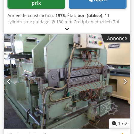
prix
Année de construction:
1975
, État:
bon (utilisé)
, 11
cylindres de guidage, Ø 130 mm Crodpfx Aednztkeh Tof
Largeur de la bande : max. 1 900 mm Épaisseur de la
bande : max. 10 mm
Annonce
1
/
2