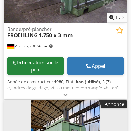
1
/
2
Bande/pré-plancher
FROEHLING
1.750 x 3 mm
Allemagne
246 km
Information sur le
Appel
prix
Année de construction:
1980
, État:
bon (utilisé)
, 5 (7)
cylindres de guidage, Ø 160 mm Cedednztwspfx Ah Torf
Largeur de la bande : max. 1 750 mm Épaisseur de la
bande : 0,4 à 3 mm
Annonce