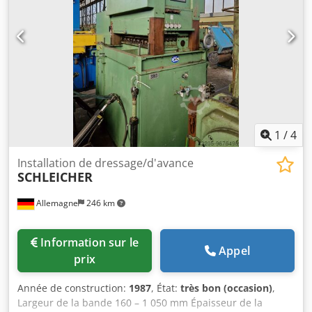
1
/
4
Installation de dressage/d'avance
SCHLEICHER
Allemagne
246 km
Information sur le
Appel
prix
Année de construction:
1987
, État:
très bon (occasion)
,
Largeur de la bande 160 – 1 050 mm Épaisseur de la