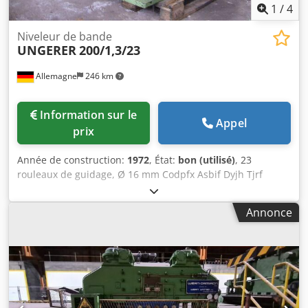
1
/
4
Niveleur de bande
UNGERER
200/1,3/23
Allemagne
246 km
Information sur le
Appel
prix
Année de construction:
1972
, État:
bon (utilisé)
, 23
rouleaux de guidage, Ø 16 mm Codpfx Asbif Dyjh Tjrf
Largeur de la bande : 170 mm Épaisseur de la bande : 0,2
– 1,3 mm
Annonce