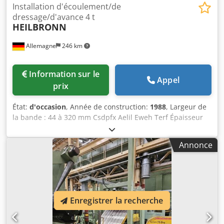
Installation d'écoulement/de
dressage/d'avance 4 t
HEILBRONN
Allemagne
246 km
Information sur le
Appel
prix
État:
d'occasion
, Année de construction:
1988
, Largeur de
la bande : 44 à 320 mm Csdpfx Aelil Eweh Terf Épaisseur
de la bande : 0,66 à 4 mm Section transversale maximale
de la bande : 930 mm² Matériau de référence (résistance à
Annonce
la traction) : St42-2 (500 N/mm²) Limite d’élasticité
maximale : 280 N/mm² Poids maximal de la bobine : 4 t
Diamètre maximal de la bobine : 1 500 mm
Enregistrer la recherche