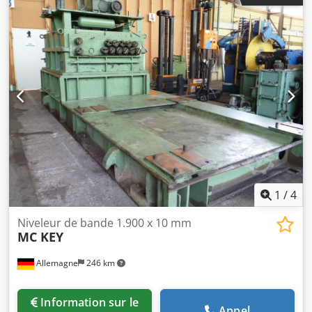
1
/
4
Niveleur de bande 1.900 x 10 mm
MC KEY
Allemagne
246 km
Information sur le
Appel