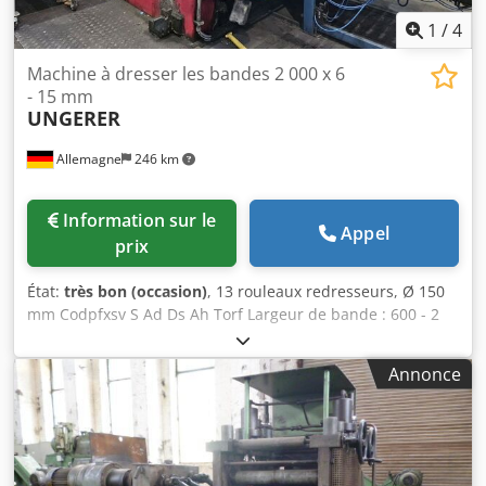
1
/
4
Machine à dresser les bandes 2 000 x 6
- 15 mm
UNGERER
Allemagne
246 km
Information sur le
Appel
prix
État:
très bon (occasion)
, 13 rouleaux redresseurs, Ø 150
mm Codpfxsv S Ad Ds Ah Torf Largeur de bande : 600 - 2
000 mm Épaisseur de la bande : 6 - 15 mm Type : 4
cassettes haute fidélité
Annonce