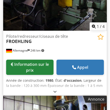
1
/
4
Pilote/redresseur/ciseaux de tête
FROEHLING
Allemagne
246 km
Information sur le
Appel
prix
Année de construction:
1980
, État:
d'occasion
, Largeur de
la bande : 120 à 300 mm Épaisseur de la bande : 1 à 5 mm
Codpolil Epsfx Ah Terf Matériau de référence (résistance à
la traction) : 800 N/mm²
Annonce