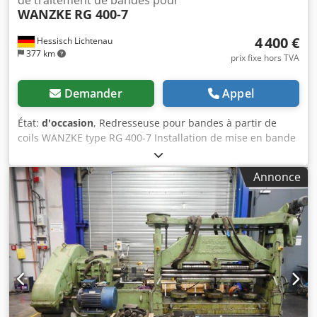
WANZKE
RG 400-7
4 400 €
Hessisch Lichtenau
377 km
prix fixe hors TVA
Demander
Appel
État:
d'occasion
, Redresseuse pour bandes à partir de
coils WANZKE type RG 400-7 Installation de mise en bande
pour le traitement de coils Numéro d’inventaire : 1349-6
Année de fabrication : 1983 Largeur nominale de bande :
Annonce
400 mm Largeur des rouleaux : 408 mm Épaisseur
maximale de bande : 2 mm Section maximale de bande :
600 mm² Largeur des rouleaux de redressage : 408 mm
Nombre de rouleaux de redressage supérieur : 3 pièces
(non entraînés) Nombre de rouleaux de redressage
inférieur : 4 pièces (entraînés) Diamètre des rouleaux de
redressage : 50 mm Rouleaux d’entraînement : 2 pièces Ø
50 mm (celui du bas entraîné) Largeur du rouleau
d’entraînement supérieur : 390 mm Largeur du rouleau
d’entraînement inférieur : 408 mm Vitesse de défilement