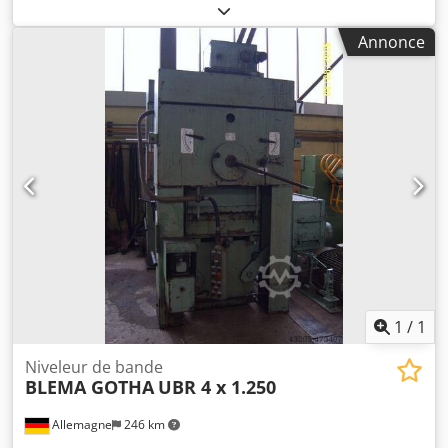
bande 0,4 – 3 mm Section de la bande 2 500 mm² Matériau
de référence (résistance à la traction) 420 N/mm² Crsdjlil
Annonce
Aujpfx Ah Tef
1
/
1
Niveleur de bande
BLEMA GOTHA
UBR 4 x 1.250
Allemagne
246 km