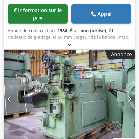
Information sur le
Appel
prix
Année de construction:
1984
, État:
bon (utilisé)
, 21
rouleaux de guidage, Ø 60 mm Largeur de la bande : max.
1 250 mm Crjdperrl Uofx Ah Tof Épaisseur de la bande : 0,6
- 4 mm
Annonce