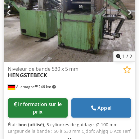
1
/
2
Niveleur de bande 530 x 5 mm
HENGSTEBECK
Allemagne
246 km
Information sur le
Appel
prix
État:
bon (utilisé)
, 5 cylindres de guidage, Ø 100 mm
Largeur de la bande : 50 à 530 mm Cjdpfx Ahjgq D Acs Terf
Épaisseur de la bande : max. 5 mm