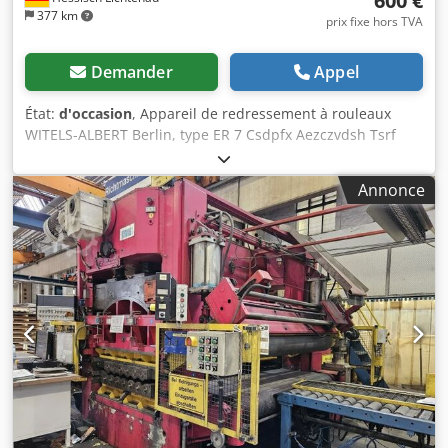
600 €
377 km
prix fixe hors TVA
Demander
Appel
État:
d'occasion
, Appareil de redressement à rouleaux
WITELS-ALBERT Berlin, type ER 7 Csdpfx Aezczvdsh Tsrf
Largeur des rouleaux de redressement : 30 mm Diamètre
des rouleaux de redressement : 30 mm Section de la
Annonce
bande : environ 1,5 x 10 mm ou 0,5 x 25 mm - Réglage
individuel des 3 rouleaux de redressement supérieurs à
l’aide d’un écrou à aile et d’un contre-écrou - Fermeture
rapide à l’aide d’un levier excentrique pour les 4 rouleaux
de redressement inférieurs - 2 rouleaux de préformage, Ø
32 x 13 mm, montés avec une rotation de 90° - pour le
redressement de bandes d’acier, utilisé récemment pour
une section de bande d’environ 1,5 x 10 mm
Encombrement (L x l x H) : 250 x 100 x 150 mm Poids : 5 kg
Bon état