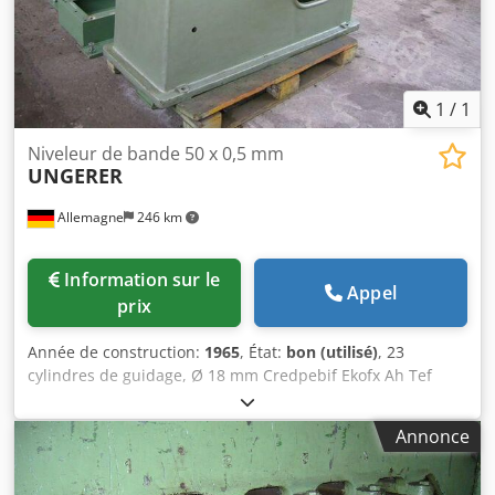
1
/
1
Niveleur de bande 50 x 0,5 mm
UNGERER
Allemagne
246 km
Information sur le
Appel
prix
Année de construction:
1965
, État:
bon (utilisé)
, 23
cylindres de guidage, Ø 18 mm Credpebif Ekofx Ah Tef
Largeur de la bande : max. 50 mm Épaisseur de la bande :
0,1 à 0,5 mm
Annonce