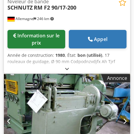
Niveleur de bande
SCHNUTZ
RM F2 90/17-200
Allemagne
246 km
Information sur le
Appel
prix
Année de construction:
1980
, État:
bon (utilisé)
, 17
rouleaux de guidage, Ø 90 mm Codpodnzvdjfx Ah Tjrf
Largeur de la bande : 50 - 200 (250) mm Épaisseur de la
bande : 2 - 10 mm
Annonce