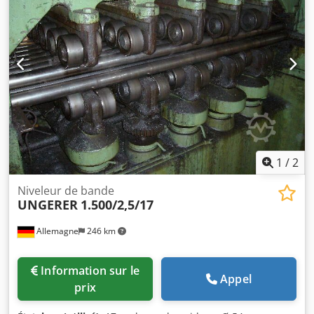
1
/
2
Niveleur de bande
UNGERER
1.500/2,5/17
Allemagne
246 km
Information sur le
Appel
prix