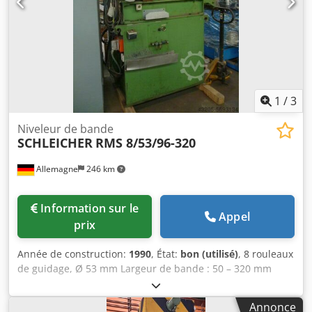
1
/
3
Niveleur de bande
SCHLEICHER
RMS 8/53/96-320
Allemagne
246 km
Information sur le
Appel
prix
Année de construction:
1990
, État:
bon (utilisé)
, 8 rouleaux
de guidage, Ø 53 mm Largeur de bande : 50 – 320 mm
Credpfxsgq D Ars Ah Tef Épaisseur de bande : 0,4 – 3 mm
Annonce