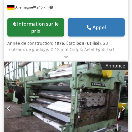
Allemagne
246 km
Information sur le
Appel
prix
Année de construction:
1975
, État:
bon (utilisé)
, 23
rouleaux de guidage, Ø 18 mm Csdpfx Aebif Egoh Tsrf
Largeur de la bande : max. 60 mm Épaisseur de la bande :
0,2 - 0,8 mm
Annonce