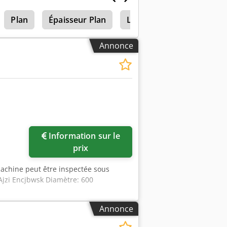
Plan
Épaisseur Plan
Luna Sp 1000
Annonce
Information sur le
prix
chine peut être inspectée sous
Ajzi Encjbwsk Diamètre: 600
Annonce