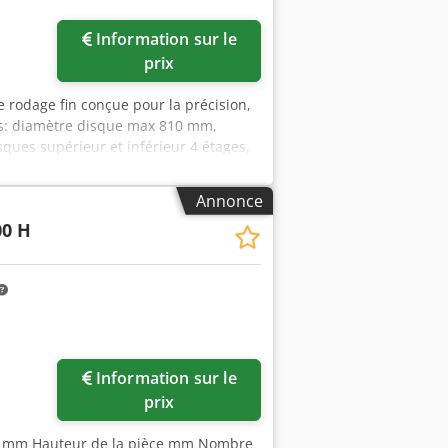
Information sur le
prix
 rodage fin conçue pour la précision,
tés: diamètre disque max 810 mm,
ues supérieur et inférieur 4 étages,
sance totale installée 11 kW, poids env.
ules, dispositif d'arrosage. Permet
Annonce
machines-outils, aérospatial, médical.
00 H
Information sur le
prix
le mm Hauteur de la pièce mm Nombre