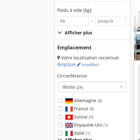
Poids à vide [kg]:
-
Afficher plus
Emplacement
Votre localisation reconnue:
Belgique
(modifier)
Circonférence:
Illimité
(24)
Allemagne
(8)
France
(8)
Suisse
(5)
Royaume-Uni
(1)
Italie
(1)
Afficher plus