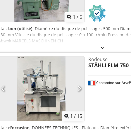
1
/
6
État:
bon (utilisé)
, Diamètre du disque de polissage : 500 mm Diamè
230 mm Vitesse du disque de polissage : 0 à 100 tr/min Pression de
Abwok MARCELS MASCHINEN CH
Rodeuse
STÄHLI
FLM 750
Contamine-sur-Arve
1
/
15
État:
d'occasion
, DONNÉES TECHNIQUES - Plateau - Diamètre extérie