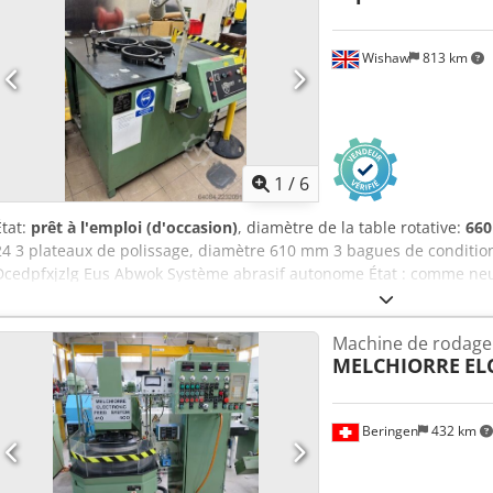
Wishaw
813 km
1
/
6
État:
prêt à l'emploi (d'occasion)
, diamètre de la table rotative:
66
24 3 plateaux de polissage, diamètre 610 mm 3 bagues de conditio
Dcedpfxjzlg Eus Abwok Système abrasif autonome État : comme neu
(hauteur) Poids : 610 kg
Machine de rodage
MELCHIORRE
EL
Beringen
432 km