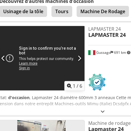
Découvrez d'autres machines d'occasion
supports de rouleau : 3
Usinage de la tôle
Tours
Machine De Rodage
LAPMASTER 24
LAPMASTER
24
Gussago
691 km
1
/
6
État:
d'occasion
, Lapmaster 24 diamètre 600mm 3 anneaux Cette ma
tension dans notre entrepôt Machines-outils Mimu (Italie) Dcsdpfx 
Machine de rodage
Lapmaster
24