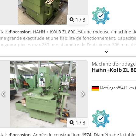
1
/
3
État:
d'occasion
, HAHN + KOLB ZL 800 est une rodeuse / machine de
une grande exactitude et une fiabilité de fonctionnement. Capaci
longueur pièces max 250 mm, diamètre de l'entraîneur 306 mm; disq
30 t/min–84 t/min. Spécifications: moteur principal 3,0/4,0 kW, puis
3500 kg, dimensions L1720×l2100×H2100 mm. Accessoires: jeu de me
Machine de rodage
d'obtenir des tolérances serrées; secteurs: automobile, horlogerie, 
Hahn+Kolb
ZL 8
Dsdpfx Aszqbh Uebweck
Metzingen
411 km
1
/
3
État:
d'occasion
, Année de construction:
1974
, Diamètre de la tab