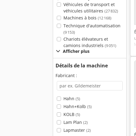
Véhicules de transport et
véhicules utilitaires
(27 832)
Machines à bois
(12 168)
Technique d'automatisation
(9 153)
Chariots élévateurs et
camions industriels
(9 051)
Afficher plus
Détails de la machine
Fabricant :
Hahn
(5)
Hahn+Kolb
(5)
KOLB
(5)
Lam Plan
(2)
Lapmaster
(2)