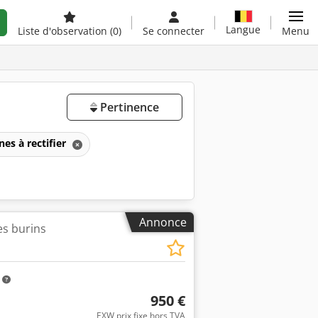
Langue
Liste d'observation
(0)
Se connecter
Menu
Pertinence
es à rectifier
Annonce
es burins
m
950 €
EXW prix fixe hors TVA