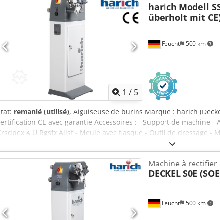
harich
Modell S
courant ou de débranchement de la prise d'alimentation y compris
überholt mit CE
d'adaptation de montage - Utilisé, comme vu -
Feucht
500 km
1
/
5
État:
remanié (utilisé)
, Aiguiseuse de burins Marque : harich (Decke
certification CE avec garantie Accessoires : - Support de machine - 
Crsdpex A U Rgsfx Ailsf - Meule avec flasque - Outil de dressage - Ma
installation électrique selon les normes de sécurité en vigueur in
électrique incl. documentation CE incl. signalétique CE incl. déclar
Machine à rectifier 
DECKEL
S0E (SOE
Feucht
500 km