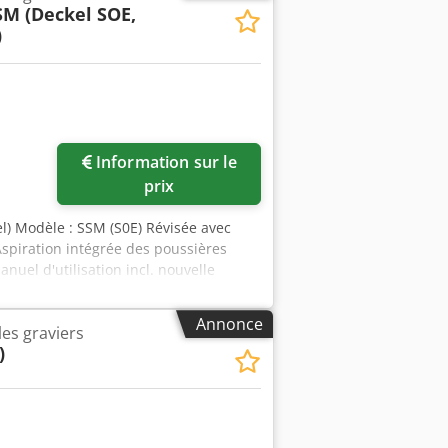
SM (Deckel SOE,
 la production d'une plaque
)
Information sur le
prix
l) Modèle : SSM (S0E) Révisée avec
Aspiration intégrée des poussières
nuel d'utilisation incl. nouvelle
cl. élaboration du nouveau schéma
ation de conformité CE
Annonce
les graviers
)