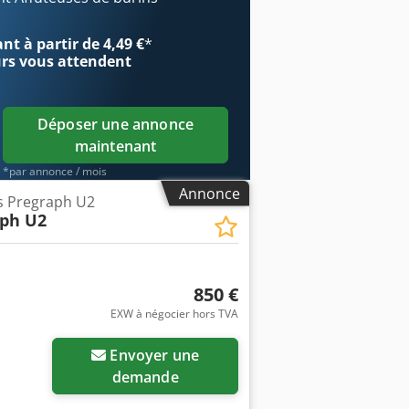
e hors taxes Crsdpfx Aectyh Ueilef - 1
ule en forme de coupe de 80 mm,
t à partir de 4,49 €
*
euf, pour le serrage de mandrins avec
urs
vous attendent
 port hors taxes Tous les prix
d Volz Werkzeugmaschinen
Déposer une annonce
maintenant
*par annonce / mois
Annonce
es Pregraph U2
aph U2
850 €
EXW à négocier hors TVA
Envoyer une
demande