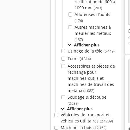
rectification de 600 à
1099 mm
(203)
Affûteuses d’outils
(174)
Autres machines à
meuler les métaux
(137)
Afficher plus
Usinage de la tôle
(5 449)
Tours
(4 314)
Accessoires et pièces de
rechange pour
machines-outils et
machines de travail des
métaux
(4 082)
Soudage & découpe
(2 538)
Afficher plus
Véhicules de transport et
véhicules utilitaires
(27 789)
Machines à bois
(12 152)