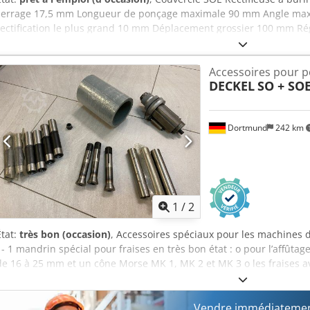
serrage 17,5 mm Longueur de ponçage maximale 90 mm Angle maxim
rectification le plus grand 10 mm Déplacement grossier 100 mm Rég
le support de tête partielle de 90 Réglage grossier du chariot de tê
chariot de tête partielle 12 mm Hauteur du centre du tube au cen
Accessoires pour p
Dimensions des meules : 100 x 50 x 20 mm Accessoires : rail pour f
DECKEL
SO + SO
serrage Meules de rectification Credpfeq U R Tzsx Ailsf N'hésitez pa
pouvons volontiers organiser pour vous une expédition économique
facture en bonne et due forme. Pour les clients étrangers, une fact
Dortmund
242 km
La condition préalable est un numéro de TVA valable. Sous réserve 
boutique et consultez nos autres offres. Les noms de sociétés et 
la propriété de leurs propriétaires et servent uniquement à l'identif
produits. Des divergences de données techniques ainsi que des erre
peuvent se produire et restent réservées.
1
/
2
État:
très bon (occasion)
, Accessoires spéciaux pour les machines 
: - 1 mandrin spécial pour fraises en très bon état : o pour l’affût
de 16 à 25 mm et un cône Morse MK 1, MK 2 et MK 3 o les fraises
sont insérées directement o alésage traversant max. 25 mm Prix : 9
pour le mandrin spécial pour fraises : - 1 jeu de mandrins pour le 
intérieur de 16, 18 et 20 mm, prix : 129,00 €/pièce hors taxes - 1 
Vendre immédiatement