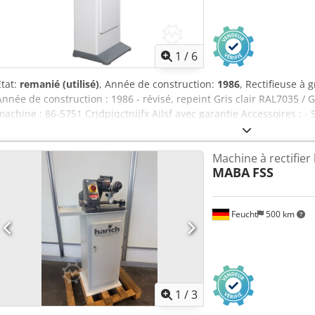
1
/
6
État:
remanié (utilisé)
, Année de construction:
1986
, Rectifieuse à
Année de construction : 1986 - révisé, repeint Gris clair RAL7035 
machine : 86-5751 Crjdpjqctnijfx Ailsf avec garantie Accessoires : 
poussière intégrée - Meule avec bride - Outil d'extraction - Manuel d'
d'un interrupteur marche/arrêt avec déclencheur à minimum de t
Machine à rectifier 
protection contre le redémarrage par ex. B. en cas de panne de co
MABA
FSS
d'alimentation y compris la production d'une plaque d'adaptation
machine correspond techniquement le statut de l’année de constru
Feucht
500 km
1
/
3