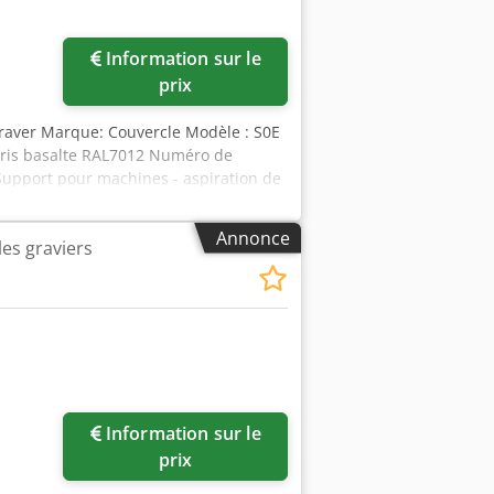
Information sur le
prix
 graver Marque: Couvercle Modèle : S0E
/ Gris basalte RAL7012 Numéro de
- Support pour machines - aspiration de
utilisation Y compris l'installation
ension pour mettre en œuvre une
Annonce
les graviers
urant ou de débranchement de la prise
 de montage Utilisé comme vu La
ction à ce moment-là.
Information sur le
prix