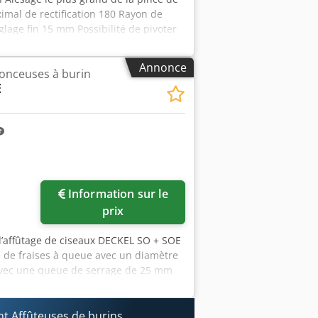
al de rectification 180 Rayon de
lage fin 15 mm Possibilité de pivoter
te partielle 40 mm Réglage fin du
tre de la broche de ponçage 140 mm
Annonce
onceuses à burin
oret hélicoïdal Optique Pinces de
E
s à venir nous rendre visite. Nous
. organiser ! Vous recevrez une
ure nette peut également être établie.
de vente intermédiaire. Visitez notre
les marques déposées mentionnés sont
ication et à la description des
urs dans la description de l'article
Demander plus
Information sur le
d'images
prix
d’affûtage de ciseaux DECKEL SO + SOE
age de fraises à queue avec un diamètre
 avec une queue de serrage de 25 mm
50,00 € hors taxes - mandrins neufs
mandrin spécial pour fraises, diamètre
jeu de mandrins pour le mandrin spécial
 Affûteuses de burins