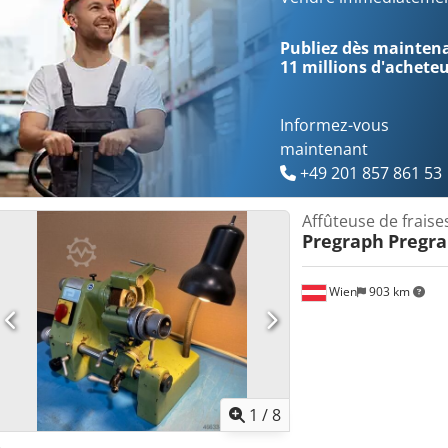
pour fraises, carré intérieur de 8, 10 et 12 mm, prix : 145,00 €/pièc
jeu de cônes Morse MK 1, MK 2 et MK 3, prix : 245,00 €/pièce - me
Publiez dès maintenan
comme neuve, prix : 40,00 €/pièce hors taxes - 1 écrou à molette n
11 millions d'achete
filetage pour clé à pipe S 20 x 2, prix : 99,00 € + 12,80 € de frais de
mentionnés ci-dessus sont hors taxes, TVA légale en sus. Siegfrie
Rüschebrinkstr. 151-153 DE - 44143 Dortmund - Wambel
Informez-vous
maintenant
+49 201 857 861 53
Affûteuse de frais
Pregraph
Pregr
Wien
903 km
1
/
8