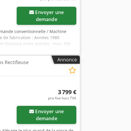
Envoyer une
demande
commande conventionnelle / Machine
e de fabrication : Années 1980
mm Distance entre pointes : max. 250
nviron 470 x 175 mm Vitesse de
nce du moteur : 0,6 / 0,75 kW ; 400 V
Annonce
ns Rectifieuse
fx Ailof Article demandé : Frais de
3 799 €
prix fixe hors TVA
Envoyer une
demande
n Alésage le plus grand de la pince de