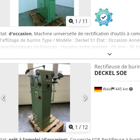
1
/
11
État:
d'occasion
, Machine universelle de rectification d'outils à 
d'affûtage de burins Type / Modèle : Deckel S1 État : Occasion Anné
Caractéristiques techniques : Hauteur entre pointes : 65 mm - 95 
mm Diamètre de meulage : max. 130 mm Dimensions de la table : e
broche : 3 750 tr/min à 7 500 tr/min, réglable en deux étapes Puissa
Rectifieuse de buri
Équipement : - Patins de guidage - Porte-pinces MK 4 Crsdpezmrzwo
DECKEL
SOE
transport inclus dans un devis personnalisé.
Wald
445 km
1
/
12
État:
prêt à l'emploi (d'occasion)
, Couvercle SOE Rectifieuse à buri