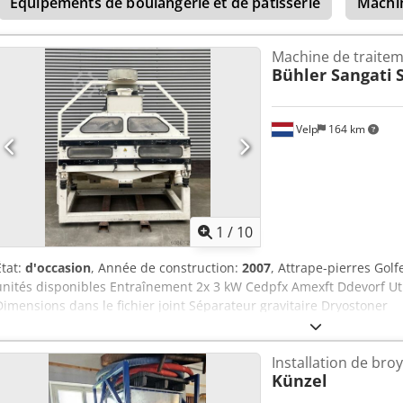
Équipements de boulangerie et de pâtisserie
Machin
Machine de traitem
Bühler Sangati
Velp
164 km
1
/
10
État:
d'occasion
, Année de construction:
2007
, Attrape-pierres Golf
unités disponibles Entraînement 2x 3 kW Cedpfx Amexft Ddevorf Uti
Dimensions dans le fichier joint Séparateur gravitaire Dryostoner
Installation de bro
Künzel