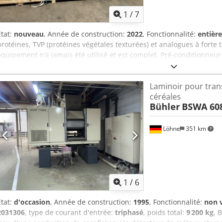
1
/
7
État:
nouveau
, Année de construction:
2022
, Fonctionnalité:
entièr
protéines, TVP (protéines végétales texturées) et analogues à forte
équipement n’a jamais été utilisé et est complet. Pré-conditionneu
Polycool 1000 Cedpfxozh I Dqe Amvorf 6 régulateurs de températur
chauffage). Système de dosage Bühler (à dosage gravimétrique) pou
Laminoir pour tran
commande en acier inoxydable. Système de ventilation pour l’extr
céréales
liquides (Netsch).
Bühler
BSWA 60
Löhne
351 km
1
/
6
État:
d'occasion
, Année de construction:
1995
, Fonctionnalité:
non v
2031306
, type de courant d'entrée:
triphasé
, poids total:
9 200 kg
, 