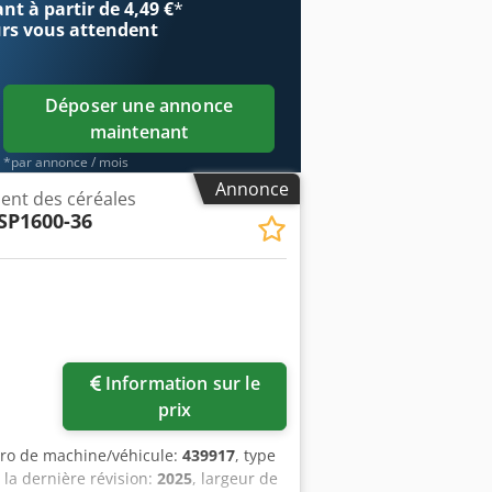
t à partir de 4,49 €
*
urs
vous attendent
Déposer une annonce
maintenant
*par annonce / mois
Annonce
ent des céréales
SP1600-36
Information sur le
prix
ro de machine/véhicule:
439917
, type
 la dernière révision:
2025
, largeur de