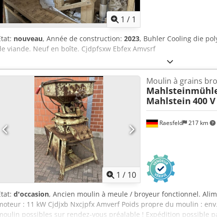
d'ima
1
/
1
État:
nouveau
, Année de construction:
2023
, Buhler Cooling die po
de viande. Neuf en boîte. Cjdpfsxw Ebfex Amvsrf
Moulin à grains bro
Mahlsteinmühl
Mahlstein
400 V
Raesfeld
217 km
1
/
10
État:
d'occasion
, Ancien moulin à meule / broyeur fonctionnel. Ali
moteur : 11 kW Cjdjxb Nxcjpfx Amverf Poids propre du moulin : env
moulin possibles sur rendez-vous préalable ! Expédition possible p