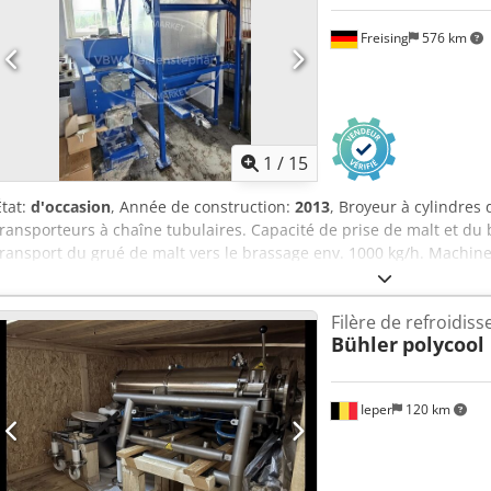
Freising
576 km
1
/
15
État:
d'occasion
, Année de construction:
2013
, Broyeur à cylindres
transporteurs à chaîne tubulaires. Capacité de prise de malt et du 
transport du grué de malt vers le brassage env. 1000 kg/h. Machine
transporteurs à chaîne tubulaires Capacité de transport du malt e
Capacité du broyeur env. : 500 kg/h Capacité de transport du grué 
Filère de refroidis
mouture env. : 450 kg Emplacement / position : Installation au nive
Bühler
polycool
trémie d'équipement : 1 transporteur à chaîne tubulaire du silo au
tubulaire de la trémie au cuve d'empâtage, 1 broyeur à malt, 1 tré
Ieper
120 km
Demander plus