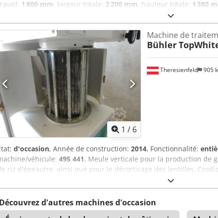
travail:
1 800 mm
, largeur totale:
2 200 mm
, hauteur totale:
1 380 
poids total:
4 082 kg
, Cylindreuse Roskamp SP 1600 entièrement ré
des rouleaux : 915 mm Diamètre du rouleau : 405 mm Poids : 4082 
Machine de traitem
Amex Aiflsvorf Année de fabrication : 2006
Bühler
TopWhite
Theresienfeld
905 
1
/
6
État:
d'occasion
, Année de construction:
2014
, Fonctionnalité:
enti
machine/véhicule:
495 441
, Meule verticale pour la production de g
de riz d'épeautre, ainsi que pour le décorticage des lentilles. Crod
Découvrez d'autres machines d'occasion