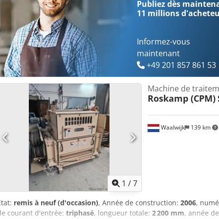
Publiez dès maintenan
11 millions d'achete
Informez-vous
maintenant
+49 201 857 861 53
Machine de traitem
Roskamp (CPM)
Waalwijk
139 km
1
/
7
État:
remis à neuf (d'occasion)
, Année de construction:
2006
, numé
de courant d'entrée:
triphasé
, longueur totale:
2 200 mm
, année de