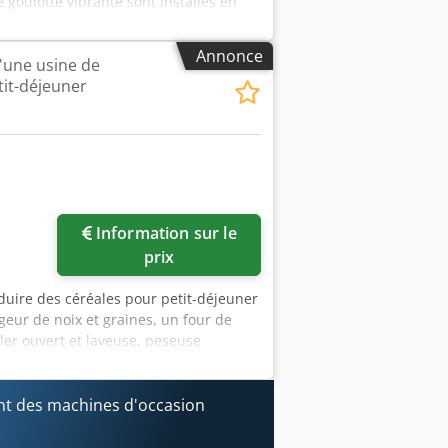
goulotte vibrante sont installés en
lindres env. 9 200 kg. Crodpfxoxgq Rko
Annonce
'une usine de
tit-déjeuner
Information sur le
prix
duire des céréales pour petit-déjeuner
eur de noix et graines, un four de
ler ouvert et laveuse, peseuse
 Bradman Lake avec alimentation
t des machines d'occasion