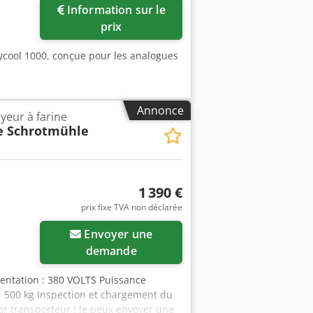
Information sur le
ges
prix
lycool 1000, conçue pour les analogues
Annonce
yeur à farine
e Schrotmühle
1 390 €
prix fixe TVA non déclarée
Envoyer une
demande
mentation : 380 VOLTS Puissance
. 500 kg Inspection et chargement du
ar transporteur ! Je peux envoyer une