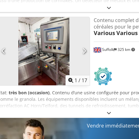
issu d'une production de cornflakes. Un détecteur de métaux et une 
amont. L'armoire de commande est présente. Poids du broyeur à cy
Amvef
Contenu complet d
céréales pour le pe
Various
Various
Suffolk
325 km
1
/
17
État:
très bon (occasion)
, Contenu d’une usine configurée pour pro
comme le granola. Les équipements disponibles incluent un mélang
torréfaction AC Horn/Telford, des tunnels de refroidissement, tumb
associative multi-têtes et ensacheuse, encartonneuse automatique
automatique. Cedpeyzbktofx Amverf
Vendre immédiatemen