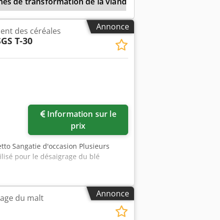
es de transformation de la viande
Voran
Broyeu
Annonce
ent des céréales
SGS T-30
Information sur le
prix
etto Sangatie d'occasion Plusieurs
lisé pour le désaigrage du blé
Annonce
yage du malt