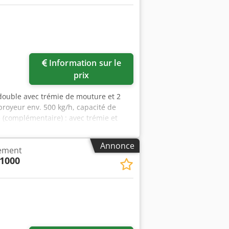
Information sur le
prix
 double avec trémie de mouture et 2
broyeur env. 500 kg/h, capacité de
 (complémentaire) : avec trémie et
nv. : 500 kg/h Cedpfx Amew Tdygjvsrf
: 1000 kg/h Contenance de la trémie de
Annonce
sement
au du sol, broyeur positionné sur la
 1000
 broyeur, 1 transporteur à chaîne
mie de mouture.