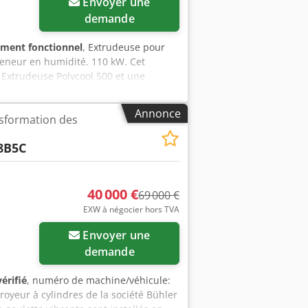
Envoyer une
demande
ement fonctionnel
, Extrudeuse pour
 teneur en humidité. 110 kW. Cet
r Extrudeuse Polycool 500 et une
e thermoplastiques (refroidissement et
r les protéines. Panneau de
Annonce
sformation des
udeuse. Système de dosage pour
8B5C
40 000 €
69 000 €
EXW à négocier hors TVA
Envoyer une
demande
érifié
, numéro de machine/véhicule:
Broyeur à cylindres de la société Bühler