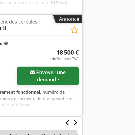
mm
, longueur du rouleau:
915 mm
,
novée Paire simple, haute Longueur
kg Puissance moteur : 45 kW Codpfx
Annonce
ent des céréales
 II
km
18 500 €
prix fixe hors TVA
Envoyer une
demande
èrement fonctionnel
, numéro de
rains de sarrasin, de blé épeautre et
jznuiaepfx Amvof