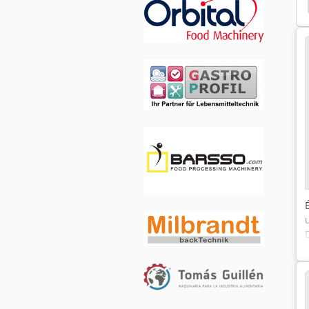
Tableau Lumineux
Laminoir
Schechtl Uk