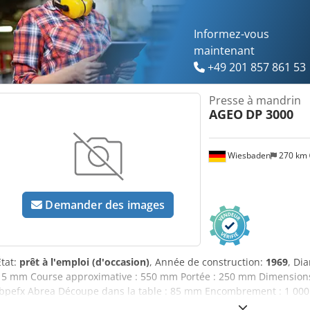
Informez-vous
maintenant
+49 201 857 861 53
Presse à mandrin
AGEO
DP 3000
Wiesbaden
270 km
Demander des images
État:
prêt à l'emploi (d'occasion)
, Année de construction:
1969
, Di
15 mm Course approximative : 550 mm Portée : 250 mm Dimensions 
Ibpefx Abrea Découpe dans la table : 85 mm Encombrement : 1 000