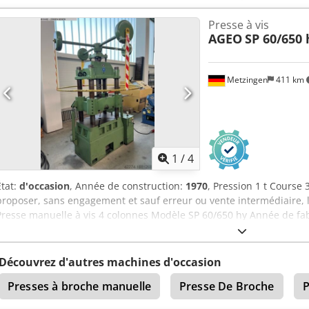
Presse à vis
AGEO
SP 60/650 
Metzingen
411 km
1
/
4
État:
d'occasion
, Année de construction:
1970
, Pression 1 t Course
proposer, sans engagement et sauf erreur ou vente intermédiaire, 
Presse manuelle à vis 4 colonnes Modèle SP 60/650 hy Année de fab
nominale 60 t Pression maximale atteignable 70 t Diamètre de la 
guidage 4 pcs Dimension de la table 650x550 mm Hauteur d’instal
coulisseau 400 mm Espacement entre les montants (entre colonne
Découvrez d'autres machines d'occasion
900 mm Poids env. 3 300 kg Accessoires / équipements spéciaux Ced
Presses à broche manuelle
Presse De Broche
P
colonnes robuste et performante • Force de pression de 60 à 70 to
entraxe de colonnes de 650 mm • Equipée d'une vis filetée Ø 120 m