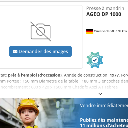
Presse à mandrin
AGEO
DP 1000
Wiesbaden
270 km
Demander des images
État:
prêt à l'emploi (d'occasion)
, Année de construction:
1977
, Fo
mm Portée : 150 mm Diamètre de la table : 180 mm 3 encoches dans 
Encombrement : 600 x 420 x 1500 mm Chsdpfx Aozi A I Tebrea
Vendre immédiatemen
Publiez dès maintenan
11 millions d'achete