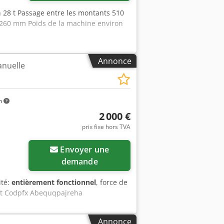
n 28 t Passage entre les montants 510
 260 mm Poids de la machine environ
Annonce
anuelle
m
2 000 €
prix fixe hors TVA
Envoyer une
demande
ité:
entièrement fonctionnel
, force de
tat Codpfx Abequqpajreha
Annonce