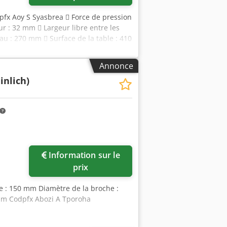
pfx Aoy S Syasbrea  Force de pression
r : 32 mm  Largeur libre entre les
au : 270 mm  Surface de la table : 410
Annonce
nlich)
Information sur le
prix
se : 150 mm Diamètre de la broche :
 mm Codpfx Abozi A Tporoha