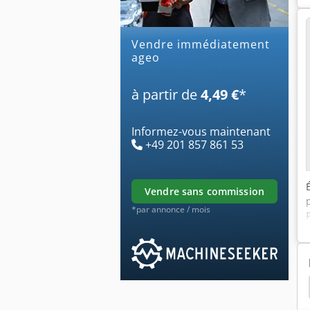
Vendre immédiatement
ageo
à partir de
4,49 €
*
Informez-vous maintenant
+49 201 857 861 53
vendre sans commission
*par annonce / mois
drin Autoserrant
Berg Schmid
Vis De Presse