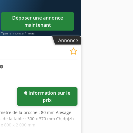
Déposer une annonce
maintenant
*par annonce / mois
Annonce
Information sur le
prix
amètre de la broche : 80 mm Alésage :
de la table : 300 x 370 mm Chjdpjzh
 x 800 x 2 000 mm