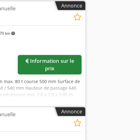
ck – vendue en l’état Paiement : net
Annonce
anuelle
 commande.
70 km
Information sur le
prix
on max. 80 t course 500 mm Surface de
950 / 540 mm Hauteur de passage 640
nécessaire env. 2,0 x 2,0 x 3,85 m
pports prismatiques pour redresser
Annonce
anuelle