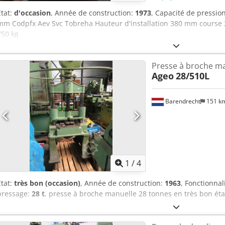
État:
d'occasion
, Année de construction:
1973
, Capacité de pressio
mm Codpfx Aev Svc Tobreha Hauteur d'installation 380 mm course
750 kg
Presse à broche m
Ageo
28/510L
Barendrecht
151 k
1
/
4
État:
très bon (occasion)
, Année de construction:
1963
, Fonctionnal
pressage:
28 t
, presse à broche manuelle 28 tonnes en très bon é