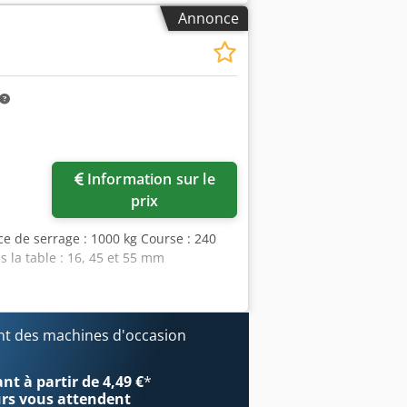
Annonce
Information sur le
prix
rce de serrage : 1000 kg Course : 240
la table : 16, 45 et 55 mm
t des machines d'occasion
t à partir de 4,49 €
*
urs
vous attendent