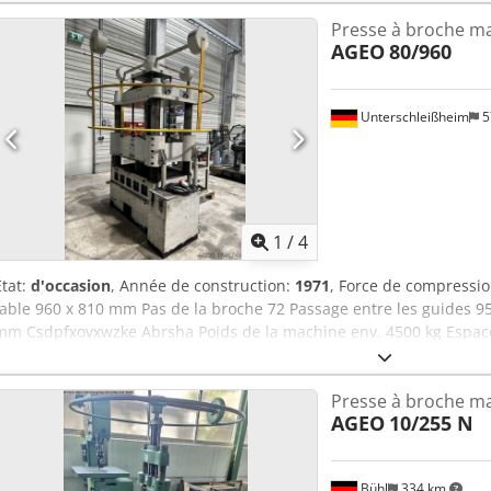
courant via lien vidéo SP 60/4 Livraison : prochainement, départ sto
Presse à broche m
sans escompte, après réception de facture Nous attendons votre
AGEO
80/960
Unterschleißheim
5
1
/
4
État:
d'occasion
, Année de construction:
1971
, Force de compressi
table 960 x 810 mm Pas de la broche 72 Passage entre les guides 
mm Csdpfxovxwzke Abrsha Poids de la machine env. 4500 kg Espace 
Réglage hydraulique rapide 500mm Volant d'inertie Ø2000mm 4 su
les arbres différents supports d'appui
Presse à broche m
AGEO
10/255 N
Bühl
334 km