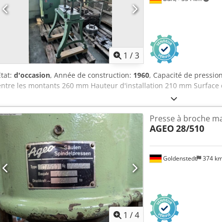
1
/
3
État:
d'occasion
, Année de construction:
1960
, Capacité de pressio
entre les montants 260 mm Hauteur d'installation 210 mm Surface 
Presse à broche m
AGEO
28/510
Goldenstedt
374 k
1
/
4