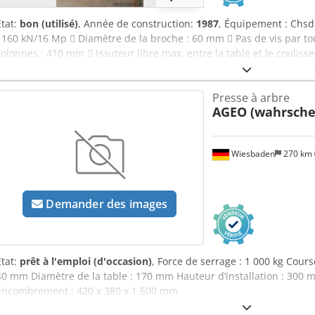
État:
bon (utilisé)
, Année de construction:
1987
, Équipement : Chsd
: 160 kN/16 Mp  Diamètre de la broche : 60 mm  Pas de vis par tou
colonnes : 410 mm  Hauteur libre max. entre la table et le coulisse
x 280 mm  Poids : 335 kg État : bon, peu utilisé
Presse à arbre
AGEO (wahrschei
Wiesbaden
270 km
Demander des images
État:
prêt à l'emploi (d'occasion)
, Force de serrage : 1 000 kg Cour
40 mm Diamètre de la table : 170 mm Hauteur d’installation : 300
Encombrement : 420 x 380 x 1 500 mm