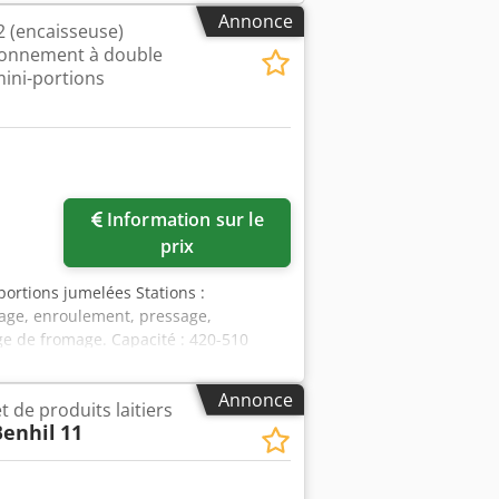
Annonce
 (encaisseuse)
ionnement à double
ini-portions
Information sur le
prix
ortions jumelées Stations :
sage, enroulement, pressage,
e de fromage. Capacité : 420-510
remise à neuf il y a 12 mois, dépenses
es portions : Les machines d’emballage
Annonce
t de produits laitiers
s, ce qui est essentiel pour la
Benhil
11
 d’emballage, des mini-portions aux
rché. - Automatisation : Beaucoup de
scellage et d’étiquetage, ce qui