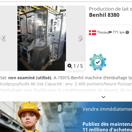
portions par minute. Inspection de la machine requise. État : Occasio
Production de lait e
Livraison internationale possible
Benhil
8380
Thisted
771 km
1
/
5
État:
non examiné (utilisé)
, A-15015-Benhil machine d'emballage ty
Dcsdpsyuyfuofx Ak Usk Capacité : env. 2 400 portions/heure Puissan
d'emballage sous feuille pour le conditionnement du beurre, de la 
aluminium ou papier parchemin. Format sur la machine : 250 gramm
jusqu'à 40 portions par minute. Inspection de la machine requise. Ét
Livraison : Expédition mondiale possible
Vendre immédiatemen
Publiez dès maintenan
11 millions d'achete