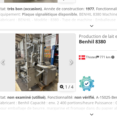
État:
très bon (occasion)
, Année de construction:
1977
, Fonctionnal
Équipement:
Plaque signalétique disponible
, BENHIL 8380 Machine
Fabricant : BENHIL - Modèle : 8380 - Type de machine : Emballeuse 
Révision générale en 2019 - Capacité : jusqu’à 4 800 pièces/heure - F
formeuse/encaisseuse BENHIL 8538 - Non inclus : fermeuse de cart
Production de lait e
Qualité éprouvée BENHIL - Idéale pour la transformation industriel
Benhil
8380
d’emballage de beurre BENHIL 8380 d’occasion en bon état. La mach
complète en 2019 (liste des pièces rénovées sur demande) et présen
visuel. Dodpjx R Dn Hjfx Ak Ujck L’installation atteint une cadence 
Thisted
771 km
heure et est conçue pour les formats de beurre 250 g et 125 g. La 
sécurité de processus élevée, son dosage précis et sa qualité d’em
fonctionnement continu. Grâce à sa construction robuste, cette mac
industrielle dans les laiteries et les entreprises de transformation 
éprouvée, une utilisation simple et une longue durée de vie. Info
visite sur rendez-vous.
1
/
4
État:
non examiné (utilisé)
, Fonctionnalité:
non vérifié
, A-15025-Be
Fabricant : Benhil Capacité : env. 2 400 portions/heure Puissance :
pour emballage de beurre, margarine et fromage dans du papier a
Format sur la machine : 250 grammes, 100 x 75 x 35 mm. Dsdoyu H E