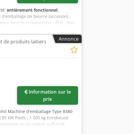
ité:
entièrement fonctionnel
,
 d’emballage de beurre (occasion) -
pour beurre et margarine - État : Bon -
ormats : 250 g et 125 g - Inclus :
ons GIGANT (colleuse automatique) -
Annonce
t de produits laitiers
le du beurre À vendre : machine
ine a bénéficié d’une révision
te un excellent état technique et
allant jusqu’à 4 800 emballages par
BENHIL 8380 est réputée pour sa
ballage fiable, même en
hine est idéale pour une utilisation
du beurre. Elle offre une technologie
Information sur le
rmations complémentaires, photos et
prix
nhil Machine d'emballage Type 8380
 0,85 kW Poids : 1 500 kg Enrobeuse
luminium ou du papier sulfurisé.
zopfx Ak Ueck Capacité : jusqu'à 40