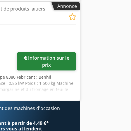
n Disponibilité : En stock Livraison :
Annonce
t de produits laitiers
Information sur le
prix
pe 8380 Fabricant : Benhil
ce : 0,85 kW Poids : 1 500 kg Machine
margarine et du fromage en feuille
es, 100 x 75 x 35 mm. Capacité :
at : Occasion Disponibilité : En stock
t des machines d'occasion
t à partir de 4,49 €
*
urs
vous attendent