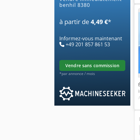
benhil 8380
à partir de
4,49 €
*
Informez-vous maintenant
+49 201 857 861 53
vendre sans commission
*par annonce / mois
ec
Compteur
Machine Rotative
Doseuse