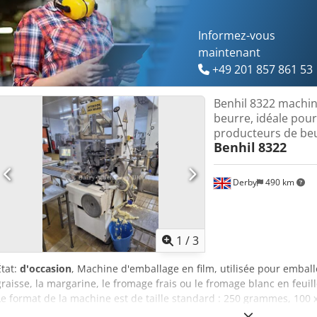
Informez-vous
maintenant
+49 201 857 861 53
Benhil 8322 machin
beurre, idéale pour
producteurs de be
Benhil
8322
Derby
490 km
1
/
3
État:
d'occasion
, Machine d'emballage en film, utilisée pour emballe
graisse, la margarine, le fromage frais ou le fromage blanc en feuil
Le format de la machine est de taille standard : 250 grammes, 100 x
Capacité : jusqu'à 40 portions par minute. Le beurre est alimenté 