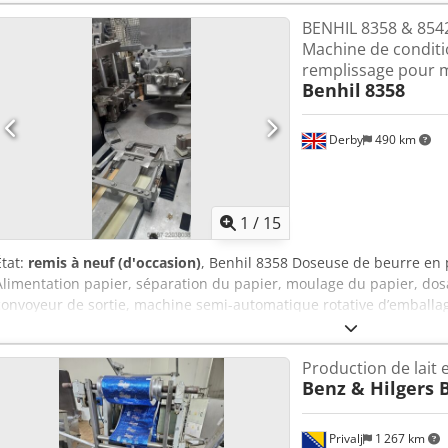
BENHIL 8358 & 8542
Machine de condit
remplissage pour m
Benhil
8358
Derby
490 km
1
/
15
État:
remis à neuf (d'occasion)
, Benhil 8358 Doseuse de beurre en p
Alimentation papier, séparation du papier, moulage du papier, do
convoyeur de sortie, machine semi-automatique rotative d’emballag
pièces par minute, selon le poids du produit. Entièrement révisée, 
supérieures à 200 000 € Caractéristiques principales : - Contrôle d
Production de lait e
Benhil sont conçues pour conditionner le beurre en portions précise
Benz & Hilgers 
restauration. - Options flexibles : Elles s’adaptent à divers formats
unités plus grandes, afin de satisfaire différentes exigences du ma
ces machines comprennent des systèmes automatisés de dosage, de 
Privalj
1 267 km