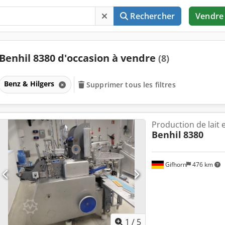
Rechercher
Vendre
Benhil 8380 d'occasion à vendre
(8)
Benz & Hilgers
Supprimer tous les filtres
Production de lait e
Benhil
8380
Gifhorn
476 km
1
/
5