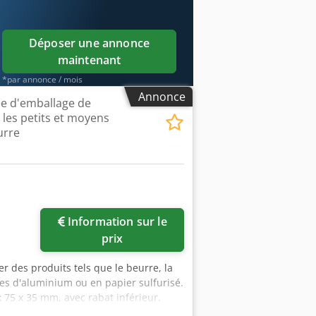
Déposer une annonce
maintenant
*par annonce / mois
Annonce
e d'emballage de
 les petits et moyens
urre
Information sur le
prix
r des produits tels que le beurre, la
les d'aluminium ou en papier sulfurisé.
 75 x 35 mm, avec rabat inférieur.
par un guide en aluminium et une vis