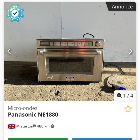
Annonce
1
/
4
Micro-ondes
Panasonic
NE1880
Misterton
488 km