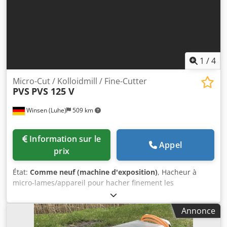
1
/
4
Micro-Cut / Kolloidmill / Fine-Cutter
PVS
PVS 125 V
Winsen (Luhe)
509 km
Information sur le
Appel
prix
État:
Comme neuf (machine d'exposition)
, Hacheur à
micro-lames/appareil pour hacher finement les
sauces/soupes/ketchup/mayonnaise. Djdpfxji A U Tqo
Ahkock Pesto/fruits/légumes/noix/amandes et copeaux de
Annonce
noix de coco, ainsi que d’autres aliments.