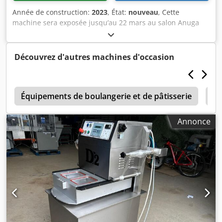
Année de construction:
2023
, État:
nouveau
, Cette
machine sera exposée jusqu’au 22 mars au salon Anuga
Tec de Cologne. Nous vous invitons à visiter notre stand :
Hall 9 Dcsdpfxoi Dazte Ahkjk Stand B079 PVS
Systemtechnik Broyeur à fines particules pour tous les
Découvrez d'autres machines d'occasion
produits liquides et légèrement visqueux.
e
Équipements de boulangerie et de pâtisserie
Ma
Annonce