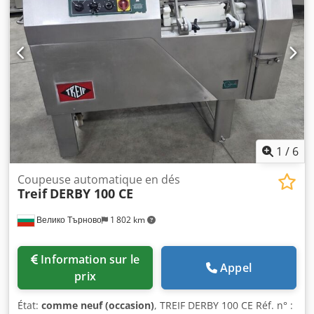
1
/
6
Coupeuse automatique en dés
Treif
DERBY 100 CE
Велико Търново
1 802 km
Information sur le
Appel
prix
État:
comme neuf (occasion)
, TREIF DERBY 100 CE Réf. n° :