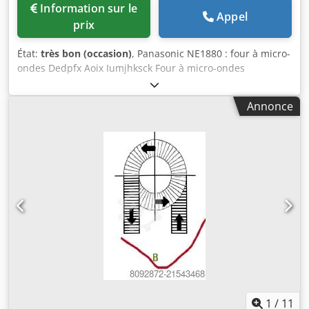
Information sur le
Appel
prix
État:
très bon (occasion)
, Panasonic NE1880 : four à micro-
ondes Dedpfx Aoix Iumjhksck Four à micro-ondes
professionnel Panasonic Pro II en acier inoxydable, doté de
commandes programmables, d’un écran numérique clair,
Annonce
de 16 programmes, d’une capacité de 44 litres et d’une
puissance de 1 800 W, 1 phase (11 unités en stock).
1
/
11