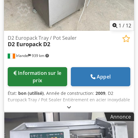
1
/
12
D2 Europack Tray / Pot Sealer
D2 Europack
D2
Irlande
939 km
Information sur le
Appel
prix
État:
bon (utilisé)
, Année de construction:
2009
, D2
Europack Tray / Pot Sealer Entièrement en acier inoxydable
Dcsdpfet Tyivox Ahkek En bon état de fonctionnement
Annonce