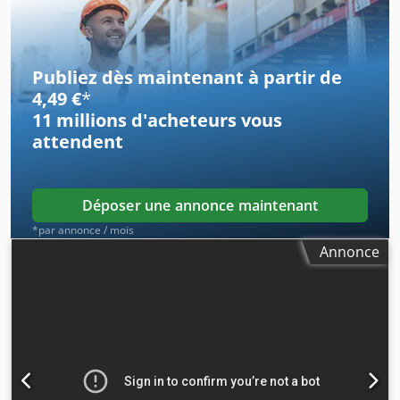
Utilisée pour le remplissage de petits pots en aluminium
contenant de la pâté. Idéale pour la pâté, les aliments
pour animaux, la pâte de viande, etc. En excellent état,
presque comme neuve. Dodpfx Ahjht Hlljkeck
Publiez dès maintenant à partir de
4,49 €
*
11 millions d'acheteurs
vous
attendent
Déposer une annonce maintenant
*par annonce / mois
Annonce