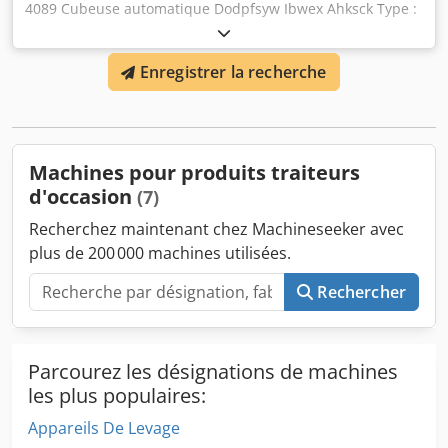
4089 Cubeuse automatique Dodpfsyw Ibwex Ahksck Type :
TREIF DERBY 100 - CE - 2720 Section de chargement (Lxlxh)
: 400 x 97 x 97 mm Lame faucille : plate Longueur de coupe
Enregistrer la recherche
: 0,5 – 32 mm Lames de scie 1 jeu 5 x 5 mm Dimensions de
la machine en mm : Largeur : 850 Longueur : 1400 Hauteur
: 1100 Puissance installée : 1,2 kW Alimentation électrique :
400 V, 50 Hz Poids : 265 kg
Machines pour produits traiteurs
d'occasion
(7)
Recherchez maintenant chez Machineseeker avec
plus de 200 000 machines utilisées.
Rechercher
Parcourez les désignations de machines
les plus populaires:
Appareils De Levage