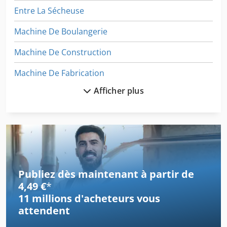
Entre La Sécheuse
Machine De Boulangerie
Machine De Construction
Machine De Fabrication
Afficher plus
Machine De Finition
Machine De Forage
Machine De Forage De Matériel
Machine De Menuiserie
Publiez dès maintenant à partir de
Machine De Mesure
4,49 €
*
11 millions d'acheteurs
vous
Machine De Nettoyage
attendent
Machine De Palettisation