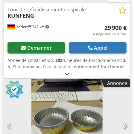
Tour de refroidissement en spirale
RUNFENG
29 900 €
Herford
342 km
à négocier hors TVA
Demander
Appel
Année de construction:
2024
, heures de fonctionnement:
2
h
, État:
nouveau
, Fonctionnalité:
entièrement fonctionnel
,
À vendre : une tour de refroidissement en spirale en inox
304, dans un état quasi neuf. Nous avons fait sabler
Annonce
intégralement le panier, dérocher et polir à la main
chaque pièce en acier inoxydable. Toutes les vis et écrous
ont été remplacés par du neuf, tous les arbres ont été
changés par des arbres en inox, et tous les roulements à
billes ont été remplacés par des modèles en inox
également. Des moteurs de rechange (entraînement pour
le panier et le tapis modulaire) ainsi qu’environ 20 mètres
de bande modulaire de rechange sont fournis.