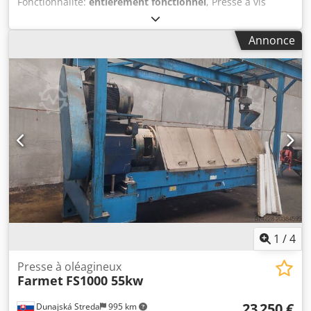
Fonctionnalité:
entièrement fonctionnel
, Presse à vis
Farmet FS1000 pour colza, soja, tournesol. Capacité de 800
à 1 000 kg selon le moteur. Complète, en bon état. Année
Annonce
de fabrication : 2006. Dedpfx Astxc Itshreck
1
/
4
Presse à oléagineux
Farmet
FS1000 55kw
23 250 €
Dunajská Streda
995 km