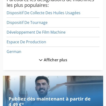
les plus populaires:
Dispositif De Collecte Des Huiles Usagées
Dispositif De Tournage
Développement De Film Machine
Espace De Production
German
Afficher plus
Huile Hydraulique
Ligne De Production
Machine De Fabrication
Machine De Façonnage
Publiez dès maintenant à partir de
Machine De Finition
4,49 €
*