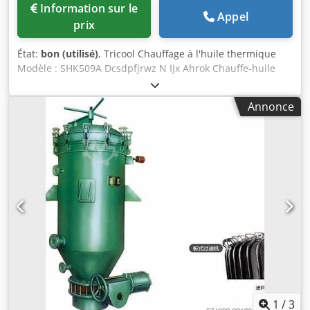
Information sur le
Appel
prix
État:
bon (utilisé)
, Tricool Chauffage à l'huile thermique
Modèle : SHK509A Dcsdpfjrwz N Ijx Ahrok Chauffe-huile
Sheik Thermail, commandes numériques réglables,
jusqu'à 350'C, mobile
Annonce
1
/
3