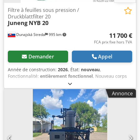
Filtre à feuilles sous pression /
Druckblattfilter 20
Juneng
NYB 20
11 700 €
Dunajská Streda
995 km
FCA prix fixe hors TVA
Demander
Appel
Année de construction:
2026
, État:
nouveau
,
Fonctionnalité:
entièrement fonctionnel
, Nouveau corps
de filtre à plaques vertical sous pression Fabricant : Juneng
Modèle : NYB-20 Surface de filtration : 20 m² Volume de la
Annonce
tourte : environ 400 L Capacité : environ 4–6 t/h pour huile
brute/huile végétale Pression de fonctionnement : 0,1–0,4
MPa, max. 0,5 MPa Température de la coque : ≤ 150 °C
Volume de la machine : environ 1 680 L Poids : environ 1
700 kg Diamètre de la coque : environ 1 100 mm
Espacement des plaques : 70 mm Entrée/Sortie :
entrée/sortie DN50, trop-plein DN40, évacuation environ