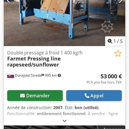
1
/
5
Double pressage à froid 1 400 kg/h
Farmet
Pressing line
rapeseed/sunflower
53 000 €
Dunajská Streda
995 km
FCA prix fixe hors TVA
Demander
Appel
Année de construction:
2007
, État:
bon (utilisé)
,
Fonctionnalité:
entièrement fonctionnel
, À vendre : ligne
complète de pressage à froid en deux étapes, marque
Farmet, pour le colza et les graines de tournesol.