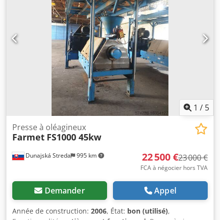
1
/
5
Presse à oléagineux
Farmet
FS1000 45kw
22 500 €
Dunajská Streda
995 km
23 000 €
FCA à négocier hors TVA
Demander
Appel
Année de construction:
2006
, État:
bon (utilisé)
,