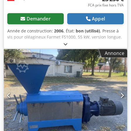
FCA prix fixe hors TVA
Demander
Appel
Année de construction:
2006
, État:
bon (utilisé)
, Presse à
vis pour oléagineux Farmet FS1000, 55 kW, version longue.
En bon état, complète, prête au chargement. Capacité
jusqu'à 1 400 kg/h. Dcedpfsxrc Ixjx Ahrjk
Annonce