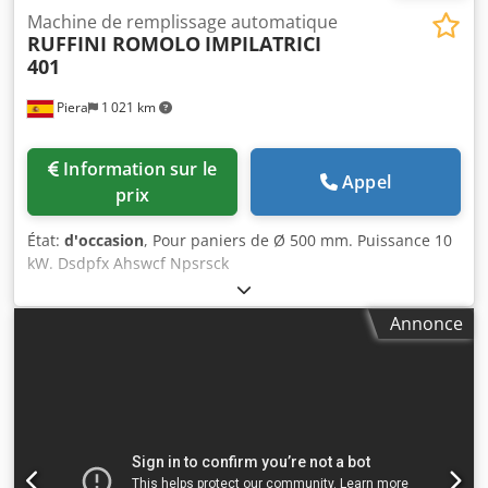
Machine de remplissage automatique
RUFFINI ROMOLO
IMPILATRICI
401
Piera
1 021 km
Information sur le
Appel
prix
État:
d'occasion
, Pour paniers de Ø 500 mm. Puissance 10
kW. Dsdpfx Ahswcf Npsrsck
Annonce