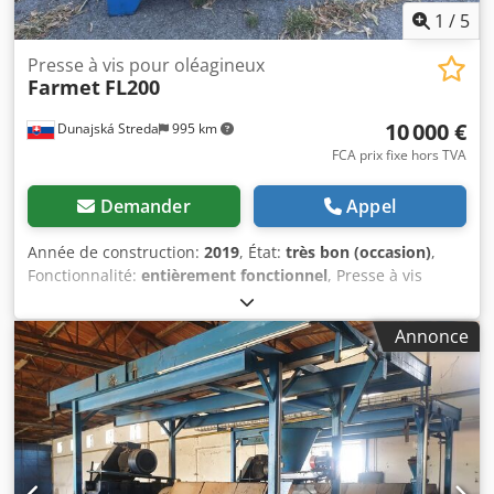
1
/
5
Presse à vis pour oléagineux
Farmet
FL200
10 000 €
Dunajská Streda
995 km
FCA prix fixe hors TVA
Demander
Appel
Année de construction:
2019
, État:
très bon (occasion)
,
Fonctionnalité:
entièrement fonctionnel
, Presse à vis
Farmet FL200 pour colza/tournesol/soja, avec géométrie
finale, en très bon état. Moteur 22 kW, capacité 400 kg/h
Annonce
(avec prépresse 500 kg/h), lamelles et géométrie contrôlées
et en bon état. Dodexa Hy Uepfx Ahrock Associée à un
extrudeur Farmet FE500 (de notre offre), elle peut traiter
du soja à 400 kg/h.