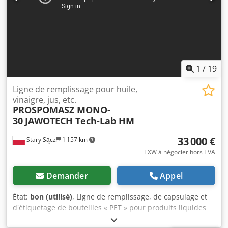
1
/
19
Ligne de remplissage pour huile,
vinaigre, jus, etc.
PROSPOMASZ MONO-
30
JAWOTECH Tech-Lab HM
33 000 €
Stary Sącz
1 157 km
EXW à négocier hors TVA
Demander
Appel
État:
bon (utilisé)
, Ligne de remplissage, de capsulage et
d'étiquetage de bouteilles « PET » pour produits liquides
calmes tels que : huile, vinaigre, jus, nectars, etc. Le lot