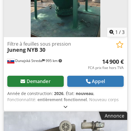
huiles. Dcjdpfx Ahjzfyafersk L’unité est vendue telle qu’elle
apparaît sur les photos. Inspection possible. Chargement
possible.
1
/
3
Filtre à feuilles sous pression
Juneng
NYB 30
14 900 €
Dunajská Streda
995 km
FCA prix fixe hors TVA
Demander
Appel
Année de construction:
2026
, État:
nouveau
,
Fonctionnalité:
entièrement fonctionnel
, Nouveau corps
de filtre Modèle : NYB‑30 Surface de filtration : 30 m²
Volume de la couche de filtration : ~600 L Capacité : 6–8 t/h
Annonce
(huile brute) Pression de fonctionnement : 0,1–0,4 MPa
(max. 0,5 MPa) Température de la coque : ≤ 150 °C Volume
de la machine : ~2 300 L Poids : ~2 500 kg Diamètre de la