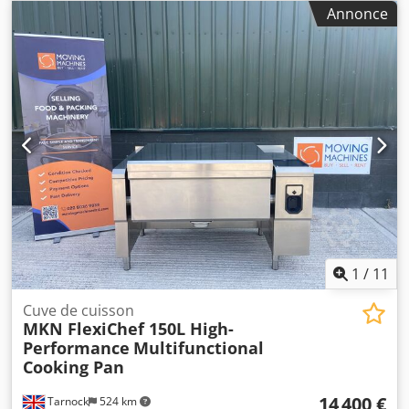
x la x h) : ± 1.900 x 1.900 x 1.800 mm
Stephan VM 60 est un mélangeur industriel robuste,
Annonce
adapté aux applications nécessitant un mélange à
température contrôlée et un fonctionnement hydraulique.
Parois : Doubles Chauffage : Par les parois Pompe à
produit : Oui Alimentation en ingrédients : Oui Monté sur
patins : Oui Commandes : IHM SPS État : Excellent
Disponibilité : Immédiate
1
/
11
Cuve de cuisson
MKN FlexiChef 150L High-
Performance
Multifunctional
Cooking Pan
14 400 €
Tarnock
524 km