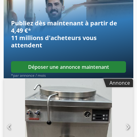
9 kW, tension : 3 x 400 V / 50 Hz. Machine entièrement en
acier inoxydable. État : comme neuf !!! Chodpfx Anjzpd
Ihjija
Publiez dès maintenant à partir de
4,49 €
*
11 millions d'acheteurs
vous
attendent
Déposer une annonce maintenant
*par annonce / mois
Annonce