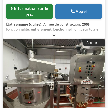
Information sur le
Appel
prix
État:
remanié (utilisé)
, Année de construction:
2005
,
Fonctionnalité:
entièrement fonctionnel
, longueur totale:
1 500 mm
, largeur totale:
900 mm
, hauteur totale:
1 400
mm
, matériau de paroi:
acier inoxydable
, puissance:
32
Annonce
kW (43,51 ch)
, tension d'entrée:
400 V
, fréquence d'entrée:
50 Hz
, type de courant d'entrée:
triphasé
, durée de la
garantie:
3 mois
, Cuve de cuisson inclinable Joni Optimix
avec agitateur, capacité 150 litres. Appareil ayant fait
l’objet d’une remise à neuf complète. Cedezqyv Dspfx
Anieha