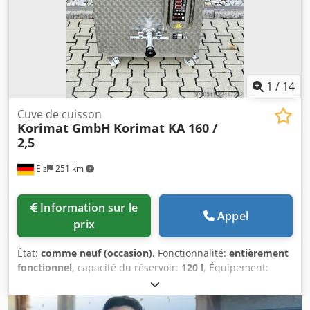
1
/
14
Cuve de cuisson
Korimat GmbH
Korimat KA 160 /
2,5
Elz
251 km
Information sur le
Appel
prix
État:
comme neuf (occasion)
, Fonctionnalité:
entièrement
fonctionnel
, capacité du réservoir:
120 l
, Équipement:
Marquage CE
, Autoclave – modèle à cuve Korimat KA 160 /
2,5, comprenant 2 paniers à usage général 1/3. Puissance :