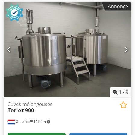
Annonce
1
/
9
Cuves mélangeuses
Terlet
900
Oirschot
126 km