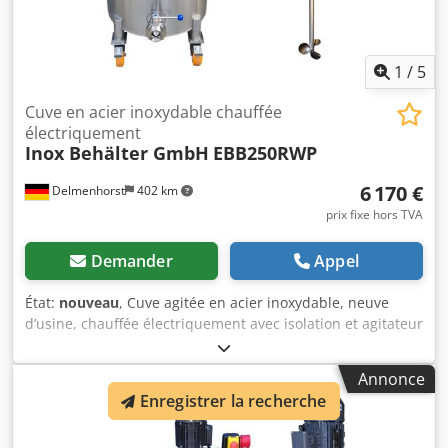
1
/
5
Cuve en acier inoxydable chauffée
électriquement
Inox Behälter GmbH
EBB250RWP
6 170 €
Delmenhorst
402 km
prix fixe hors TVA
Demander
Appel
État:
nouveau
, Cuve agitée en acier inoxydable, neuve
d’usine, chauffée électriquement avec isolation et agitateur
à hélice, y compris le manuel d’utilisation et la déclaration
de conformité CE. EBB250RWP Disponible également avec
Annonce
d’autres types d’agitateurs et dans d’autres tailles.
Enregistrer la recherche
Chsdpsyngxnsfx Aniea Contenance : 250 litres Dimensions
approximatives : Ø 595 mm x hauteur cyl. 900 mm Hauteur