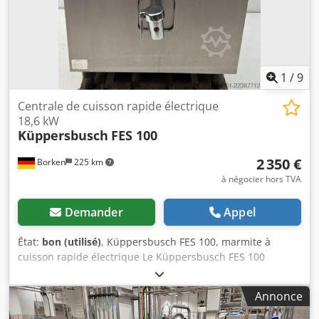
1
/
9
Centrale de cuisson rapide électrique
18,6 kW
Küppersbusch
FES 100
2 350 €
Borken
225 km
à négocier hors TVA
Demander
Appel
État:
bon (utilisé)
, Küppersbusch FES 100, marmite à
cuisson rapide électrique Le Küppersbusch FES 100
(modèle KCF 0408) est une marmite à cuisson rapide
électrique professionnelle d'une capacité utile de 100
Annonce
litres, principalement utilisée dans les grandes cuisines,
les restaurants et les boucheries pour la préparation