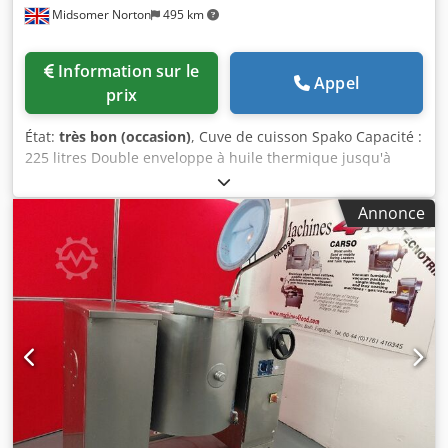
Midsomer Norton
495 km
Information sur le
Appel
prix
État:
très bon (occasion)
, Cuve de cuisson Spako Capacité :
225 litres Double enveloppe à huile thermique jusqu'à
150°C Bras mélangeur raclant Vidange par robinet Cedpfsy
Tnmrjx Anieha Nouveau contrôleur de processus installé
Annonce
Deux nouveaux éléments chauffants installés Nouvelle
isolation installée