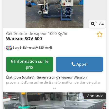
1
/
4
Générateur de vapeur 1000 Kg/hr
Wanson
SOV 600
Bury St Edmunds
325 km
Information sur le
Appel
prix
État:
bon (utilisé)
, Générateur de vapeur Wanson
provenant d’une usine de transformation de viande qui a
fermé ses portes en 2016. Puissance : 698 kW. Des
informations complémentaires figurent sur les plaques
Annonce
illustrées sur les photographies. Chodpfxji Uli Es Anioa