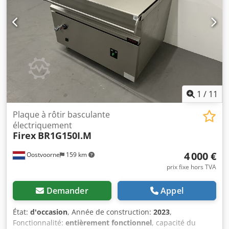
1
/
11
Plaque à rôtir basculante
électriquement
Firex
BR1G150I.M
4 000 €
Oostvoorne
159 km
prix fixe hors TVA
Demander
Appel
État:
d'occasion
, Année de construction:
2023
,
Fonctionnalité:
entièrement fonctionnel
, capacité du