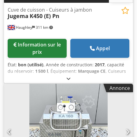
Cuve de cuisson - Cuiseurs à jambon
Jugema
K450 (E) Pn
Haughley
311 km
Information sur le
Appel
prix
État:
bon (utilisé)
, Année de construction:
2017
, capacité
du réservoir:
1 500 l
, Équipement:
Marquage CE
, Cuiseurs
électriques pour jambons de la marque Jugema, provenant
directement d’une usine de transformation de viande au
Annonce
Royaume-Uni, désormais fermée. En service jusqu’en juin
2026. Modèle à couvercle automatique. Dotés de
contrôleurs programmables Aditec. Machines en excellent
état. Deux ou trois exemplaires disponibles. Chjdpfozrfr
Tjx Aniea