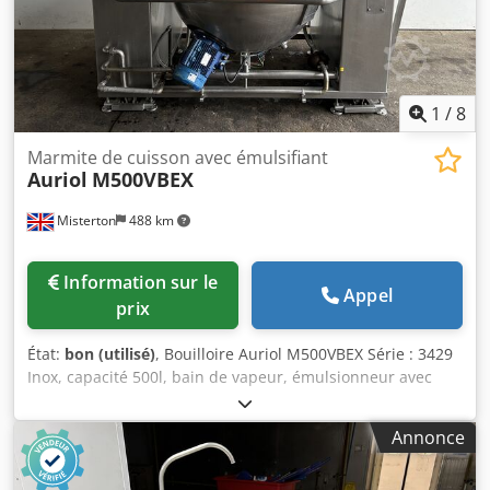
1
/
8
Marmite de cuisson avec émulsifiant
Auriol
M500VBEX
Misterton
488 km
Information sur le
Appel
prix
État:
bon (utilisé)
, Bouilloire Auriol M500VBEX Série : 3429
Inox, capacité 500l, bain de vapeur, émulsionneur avec
moteur en bas, diamètre de l'émulsionneur 120mm,
vitesse variable, basculement automatique pour
Annonce
décharger, sur cellules de charge, 3Ph Chedpfx Ajnbd S
Tsnioa