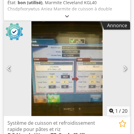
État:
bon (utilisé)
, Marmite Cleveland KGL40
Chsdpfxorywtus Aniea Marmite de cuisson à double
enveloppe en acier inoxydable, 40 gallons, contrôles de
température réglables, à double enveloppe de vapeur, 1Ph
Annonce
1
/
20
Système de cuisson et refroidissement
rapide pour pâtes et riz