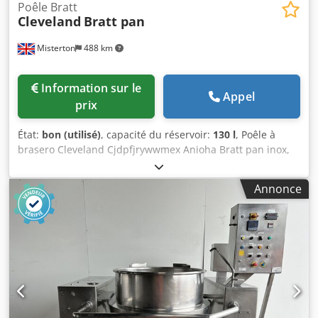
Poêle Bratt
Cleveland
Bratt pan
Misterton
488 km
Information sur le
Appel
prix
État:
bon (utilisé)
, capacité du réservoir:
130 l
, Poêle à
brasero Cleveland Cjdpfjrywwmex Anioha Bratt pan inox,
basculant, chauffé au gaz, Capacité 130L, 1Ph
Annonce