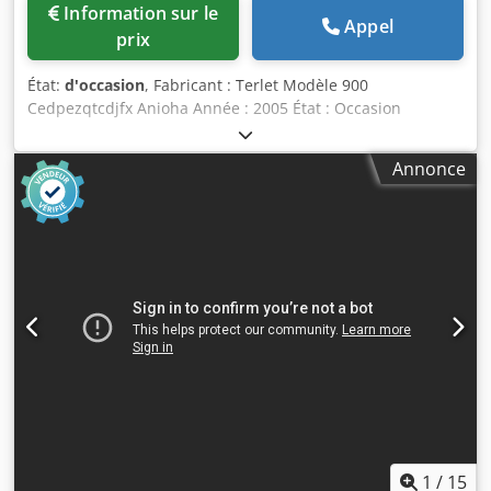
Information sur le
Appel
prix
État:
d'occasion
, Fabricant : Terlet Modèle 900
Cedpezqtcdjfx Anioha Année : 2005 État : Occasion
Numéro de série : 411225-001-001/002 Numéro
d'inventaire : 3422 Capacité : 2 x 750 litres Chauffage :
Annonce
huile thermique Hauteur d'alimentation : 1500 mm Air
comprimé : 6 - 8 bars Puissance : 3 x 400V, 50Hz, 4kW par
unité Dimensions : 1350 x 1550 x 2350 mm par unité Poids
: 900 kg par unité Plateforme d'inspection incluse Vannes
de sortie pneumatiques Bras de mélange avec racleurs et
mélangeur à haute vitesse (2900 tr/min)
1
/
15