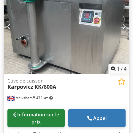
1
/
4
Cuve de cuisson
Karpovicz
KK/600A
Melksham
472 km
Information sur le
Appel
prix