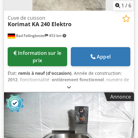
1
/
6
Cuve de cuisson
Korimat
KA 240 Elektro
Bad Fallingbostel
453 km
Information sur le
Appel
prix
État:
remis à neuf (d'occasion)
, Année de construction:
2012
, Fonctionnalité:
entièrement fonctionnel
, numéro de
machine/véhicule:
240811
, À vendre : autoclave électrique
KORIMAT KA 240, entièrement remis à neuf, année de
Annonce
fabrication 2012, avec commande MP6. Nous proposons à
la vente un autoclave électrique KORIMAT KA 240
entièrement remis à neuf et en très bon état. Le KORIMAT
KA 240 est un autoclave de haute qualité pour les
processus professionnels de cuisson, de stérilisation et de
conservation. Cette machine est idéale pour les
boucheries, les entreprises agroalimentaires, la