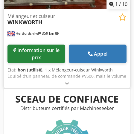
1
/
10
Mélangeur et cuiseur
WINKWORTH
Hertfordshire
359 km
Information sur le
Appel
prix
État:
bon (utilisé)
, 1 x Mélangeur-cuiseur Winkworth
Équipé d’un panneau de commande PV500, mais le volume
de la cuve principale est plus important, soit 900 litres
(contre 500 litres en configuration standard). Température
minimale : -50 °C, température maximale : 185 °C. Le
SCEAU DE CONFIANCE
produit est déchargé à l’aide d’un système de levage et
d’inclinaison. Chodozh Eypjpfx Anioa Cuve à double
Distributeurs certifiés par Machineseeker
enveloppe. Fonctionne au gaz.