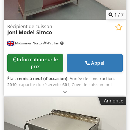
1
/
7
Récipient de cuisson
Joni
Model Simco
Midsomer Norton
495 km
Information sur le
Appel
prix
État:
remis à neuf (d'occasion)
, Année de construction:
2010
, capacité du réservoir:
60 l
, Cuve de cuisson Joni
Capacité : 50 / 60 litres Chauffée par générateur de vapeur
intégré Chsdpfx Ajxvy Udenisa Vidange par robinet et/ou
Annonce
basculement