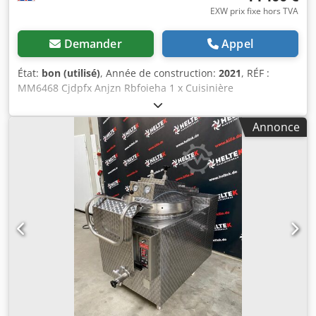
EXW prix fixe hors TVA
Demander
Appel
État:
bon (utilisé)
, Année de construction:
2021
, RÉF :
MM6468 Cjdpfx Anjzn Rbfoieha 1 x Cuisinière
multifonctionnelle à haute performance MKN FlexiChef de
150 litres. Adaptée à la préparation de soupes, de ragoûts,
Annonce
de plats préparés, de viande, de poisson, de riz et de
pâtes, ainsi que de produits de boulangerie et de
confiserie. Fabricant : MKN Maschinenfabrik Kurt
Neubauer GmbH & Co KG. Type : FCEKMP133DR-G20037.
Numéro de série : 21542551. Date de fabrication : 2021.
Caractéristiques électriques : 380-415 V / 50 Hz / 3 phases.
Puissance : 34 kW. Pression de l’eau : 200-600 kPa.
Dimensions hors tout : 1 600 mm (longueur) x 910 mm
(largeur) x 1 020 mm (hauteur). Poids de la machine :
390 kg.