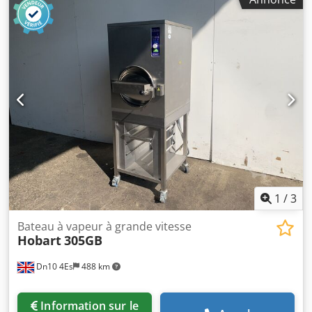
quotidienne La commande MP6 permet une utilisation
éprouvée et intuitive. La température et le temps de
cuisson sont régulés de manière fiable. Par conséquent, le
KORIMAT KA 240 est particulièrement intéressant pour les
entreprises qui recherchent une solution robuste, simple
et durable pour leur production. L'autoclave est disponible
immédiatement et peut être visité sur rendez-vous. Si vous
êtes intéressé ou pour plus d'informations, n'hésitez pas à
nous contacter. Une visite ou un entretien personnalisé est
possible sur rendez-vous.
1
/
3
Bateau à vapeur à grande vitesse
Hobart
305GB
Dn10 4Es
488 km
Information sur le