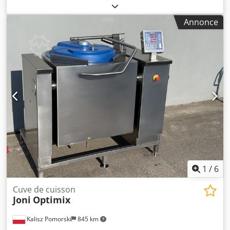
réservoir:
150 l
, longueur totale:
1 200 mm
, largeur totale:
900 mm
, hauteur totale:
1 010 mm
, puissance:
30 kW
Annonce
(40,79 ch)
, tension d'entrée:
230 V
, Plaque de cuisson
inclinable électroniquement de la marque Firex. - Année
de fabrication : 2023 - Modèle : BR1G1150I.M
Chodpfszgwfbjx Aniea - Alimentation : gaz - Tension : 230 V
1
/
6
Cuve de cuisson
Joni
Optimix
Kalisz Pomorski
845 km