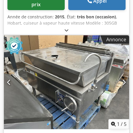
Appel
prix
Année de construction:
2015
, État:
très bon (occasion)
,
Hobart, cuiseur à vapeur haute vitesse Modèle : 305GB
Numéro de série : 97-0215-148 Codpfx Ajfv Spconisha
2015, ce cuiseur à vapeur haute vitesse permet de cuire
Annonce
42 portions de saumon en 1 minute ou 66 portions de
brocolis tendres en 30 secondes, offrant des techniques de
cuisson accélérées exceptionnelles. Il est équipé d’un
écran LED, d’une fonction de dégivrage automatique, d’une
puissance de 27 kW, d’un système de refroidissement sur
plateau mobile et fonctionne en triphasé.
1
/
5