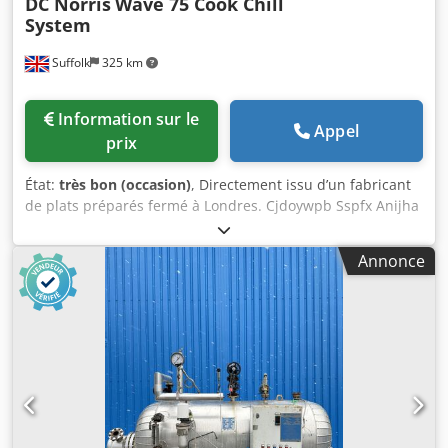
DC Norris
Wave 75 Cook Chill
System
Suffolk
325 km
Information sur le
Appel
prix
État:
très bon (occasion)
, Directement issu d’un fabricant
de plats préparés fermé à Londres. Cjdoywpb Sspfx Anijha
Annonce