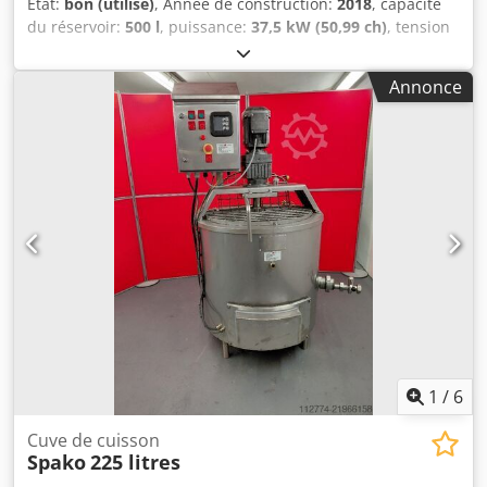
État:
bon (utilisé)
, Année de construction:
2018
, capacité
du réservoir:
500 l
, puissance:
37,5 kW (50,99 ch)
, tension
d'entrée:
400 V
, Korpo KZ-500, cuve de cuisson électrique à
double paroi chauffée à la vapeur Cuve de cuisson
Annonce
industrielle en acier inoxydable de 500 litres, dotée d’un
système de chauffage électrique à double paroi chauffée à
la vapeur pour une cuisson rapide et uniforme. Équipée
d’un système de contrôle numérique de la température,
d’un couvercle à charnière isolé, d’un panier perforé
amovible et d’une vanne de vidange située au fond.
Chjdpfx Aezl Aynsnija Idéale pour les soupes, les sauces,
les bouillons, les légumes, les pâtes, le riz et les plats
préparés. Année : 2018 Puissance : 37,5 kW Alimentation :
400 V, 50 Hz Capacité : 500 litres
1
/
6
Cuve de cuisson
Spako
225 litres