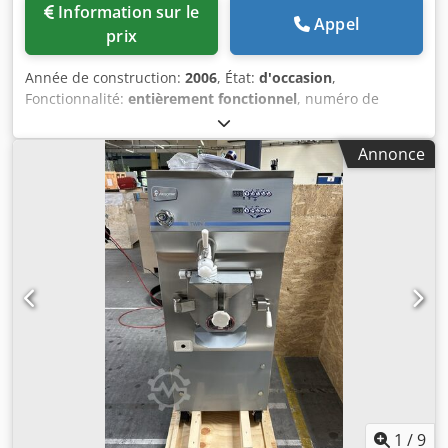
Information sur le
Appel
prix
Année de construction:
2006
, État:
d'occasion
,
Fonctionnalité:
entièrement fonctionnel
, numéro de
machine/véhicule:
0713/06
, Machine à glace en écailles
FUNK F300 d'une capacité de productions jusqu'à
Annonce
3000kg/24h Csdpfszpfl Ujx Aarsrf
1
/
9