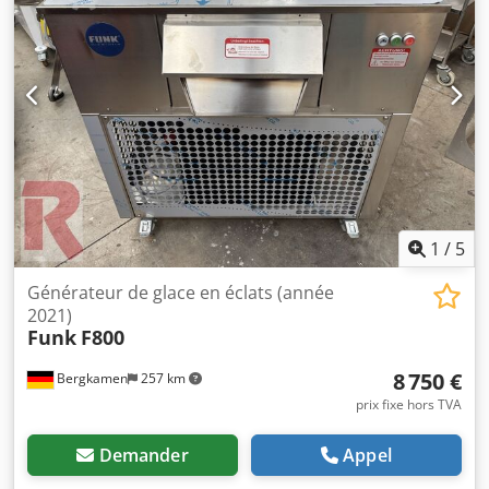
excellent état car il n'a été utilisé que pendant une courte
période avant qu'il ne soit évident qu'il était plus facile
d'acheter la glace et de la faire livrer directement à chaque
point de restauration dans le stade. Les machines portent
les noms de Williams Refrigeration (le fournisseur) et
Manitowok, mais on dirait qu'il s'agit d'unités Ziegra.
Crjdpfx Aaotpc T Soref
1
/
5
Générateur de glace en éclats (année
2021)
Funk
F800
8 750 €
Bergkamen
257 km
prix fixe hors TVA
Demander
Appel