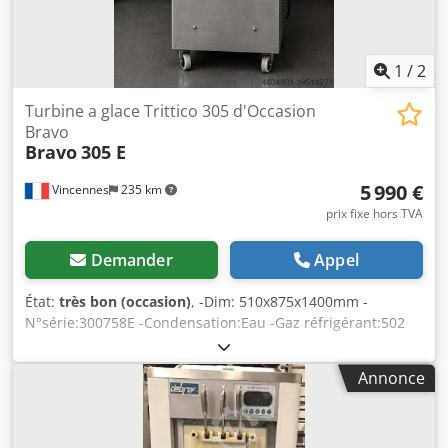
1
/
2
Turbine a glace Trittico 305 d'Occasion
Bravo
Bravo
305 E
5 990 €
Vincennes
235 km
prix fixe hors TVA
Demander
Appel
État:
très bon (occasion)
, -Dim: 510x875x1400mm -
N°série:300758E -Condensation:Eau -Gaz réfrigérant:502
Cjdpfx Aaswxu R Ujrsrf -Compresseur refroidissement a
eau -Pression maximale du gaz : 2000 KPa -Résistance à
Annonce
l'absorption : 2,55 Kw -Puissance max moteurs : 1,90 Kw -
Protection : IP22 -Pression eau Min -Min: 200 (2atm) - 400
(4atm) -Puissance:5.60kw -Tension:380V -Poids:115kg