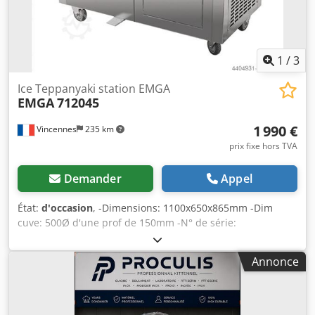
730 mm de large x 1 620 mm de haut. Poids : 550 kg.
Crjdpfx Aasydlg Aorsf Le bras de pulvérisation situé en
haut de la machine (bleu) peut être détaché pour le
transport.
1
/
3
Ice Teppanyaki station EMGA
EMGA
712045
1 990 €
Vincennes
235 km
prix fixe hors TVA
Demander
Appel
État:
d'occasion
, -Dimensions: 1100x650x865mm -Dim
cuve: 500Ø d'une prof de 150mm -N° de série:
C2171910002 -Date de fabrication: 10/2019 -Temp:
-30°C/-35°C -Tension: 230V -Fréquence: 50Hz -Production
Annonce
de glace 25L/h -Poids: 90klg Cjdpfsw N Scbjx Aarerf