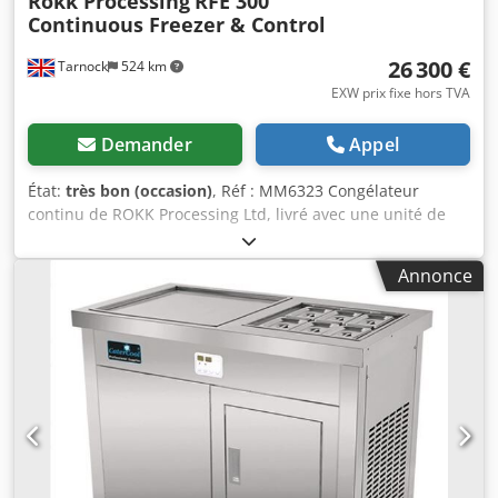
Rokk Processing
RFE 300
Continuous Freezer & Control
26 300 €
Tarnock
524 km
EXW prix fixe hors TVA
Demander
Appel
État:
très bon (occasion)
, Réf : MM6323 Congélateur
continu de ROKK Processing Ltd, livré avec une unité de
contrôle. Fabricant : ROKK Processing Ltd. Modèle : RFE
300. Date de fabrication : 2024. Gaz frigorigène : R404A.
Annonce
Idéal pour une utilisation dans les petits laboratoires,
jusqu’aux grandes usines. Utilisation limitée au cours des
16 mois suivant l’installation. Unité de contrôle : 1 x unité
de contrôle ROKK Processing Ltd. Fabricant : ROKK
Processing Ltd. Modèle : SP40BC Capacité : de 100 à
300 litres par heure. Calibré selon la norme BRC.
Alimentation triphasée. Options de distribution à tuyau
fixe et flexible. Tuyaux pour la connexion à un
pasteurisateur inclus. Diverses pièces de rechange
incluses. Dimensions globales : 1 100 mm de long x