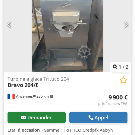
Bravo Tritico..., sans aucun transfert ni manipulation, pour
une hygiène maximale. Construction TOUT INOXModèle :
PG 24.60Condensation : duction par cycle : 4 à 10 duction :
12 à 40 litres par heure. Puissance électrique en kW
(400/3/50) : 5,2. Dimensions en cm (L x P x H) : 61 x 78 x
141. Poids net/Brut en kg : 250/280.
1
/
2
Turbine a glace Trittico 204
Bravo
204/E
9 900 €
Vincennes
235 km
prix fixe hors TVA
Demander
Appel
État:
d'occasion
, -Gamme : TRITTICO Credpfx Aajxyh