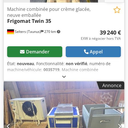
Machine combinée pour crème glacée,
neuve emballée
Frigomat
Twin 35
39 240 €
Selters (Taunus)
270 km
EXW à négocier hors TVA
Demander
Appel
État:
nouveau
, Fonctionnalité:
non vérifié
, numéro de
machine/véhicule:
0035719
, Machine combinée
professionnelle pour la production de glaces et de sorbets,
Frigomat Twin 35, neuve et emballée d'origine. Cette
Annonce
machine combine un pasteurisateur et un cylindre de
congélation et convient aux glaciers, à la restauration et à
la production alimentaire. Fonctions et équipements : -
Combinaison d'un pasteurisateur et d'une turbine à glace -
Programmes automatiques et semi-automatiques -
Adaptée à la production de granités, de glaces et de
desserts - Contrôle électronique de la consistance IES -