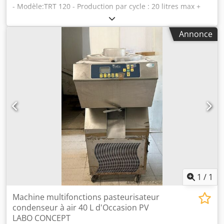
- Modèle:TRT 120 - Production par cycle : 20 litres max +
Mélange par cycle : 8 à 16 Kg - Production horaire
théorique : 75 à 120 Litres / heure - Température
Annonce
d'ambiance de fonctionnement 16°C à 3°C -
Refroidissement à air - Pasto Turbine multifonctions -
Poids:510kg - Tension:380V Cedpfxswxu Rue Aarorf
1
/
1
Machine multifonctions pasteurisateur
condenseur à air 40 L d'Occasion PV
LABO CONCEPT