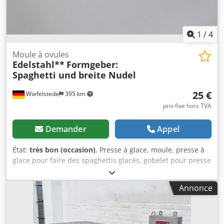
1
/
4
Moule à ovules
Edelstahl**
Formgeber:
Spaghetti und breite Nudel
25 €
Wiefelstede
395 km
prix fixe hors TVA
Demander
Appel
État:
très bon (occasion)
, Presse à glace, moule, presse à
glace pour faire des spaghettis glacés, gobelet pour presse
à glace Csdpoc H S D Isfx Aarorf -fabriqué en tube d’acier
inoxydable : Ø 79 mm -moule : 43 moules à spaghettis
Annonce
disponibles -trous : Ø 3 mm -moule : nouilles larges,
tagliatelles, lasagnes, 24 moules disponibles -fente :
4 x 49 mm -prix : par pièce -dimensions extérieures :
160/79/H78 mm -poids : 0,45 kg