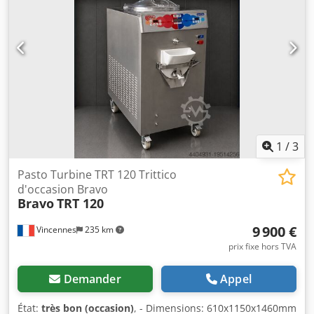
1
/
3
Pasto Turbine TRT 120 Trittico
d'occasion Bravo
Bravo
TRT 120
9 900 €
Vincennes
235 km
prix fixe hors TVA
Demander
Appel
État:
très bon (occasion)
, - Dimensions: 610x1150x1460mm