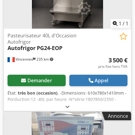
1
/
1
Pasteurisateur 40L d'Occasion
Autofrigor
Autofrigor
PG24-EOP
3 500 €
Vincennes
235 km
prix fixe hors TVA
Demander
Appel
État:
très bon (occasion)
, -Dimensions: 610x780x1410mm -
Porduction:12 -40L par heure -N°série:1807850/2350 -
Année:2008 -Tension:400V -Puissance:4.6kw -Poids:280kg
Cedpfswxu Sfsx Aarsrf Ce pasto agite, chauffe, cuit,
Annonce
pasteurise, refroidit, mature, glace, conserve vos recettes
en un cycle unique entièrement automatique géré par
l'automate programmable AUTOFRIGOR (idem Carpigiani,