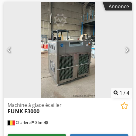
Annonce
1
/
4
Machine à glace écailler
FUNK
F3000
Charleroi
8 km