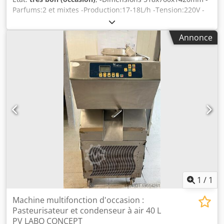
Parfums:2 et mixtes -Production:17-18L/h -Tension:220V -
Puissance:1.7KW -Poids net: 143Kg Crjdpowxu Srefx Aarsf -
Matériel révisé : le matériel est préparé lorsqu'il est
Annonce
commandé les délais de prise en charge et restitution sont
convenus à cet instant ( merci de demander le prix après
révision )
1
/
1
Machine multifonction d'occasion :
Pasteurisateur et condenseur à air 40 L
PV LABO CONCEPT