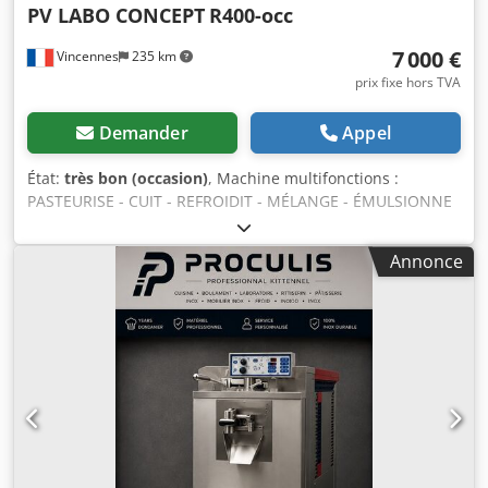
PV LABO CONCEPT
R400-occ
7 000 €
Vincennes
235 km
prix fixe hors TVA
Demander
Appel
État:
très bon (occasion)
, Machine multifonctions :
PASTEURISE - CUIT - REFROIDIT - MÉLANGE - ÉMULSIONNE
- Modèle: R400 A SH - Dimensions (LxPxH): 600x750x1335
mm - Capacité de la cuve: 40 Litres - Eau à pression
Annonce
maximale : 0,6 MPA - Gaz frigorigène R404A - Tension:
400V / 3PH / 50Hz Cjdpfx Aswxu Rzjarsrf - Numéro de série:
179342 - Année de fabrication : 2015 - Commandes
électroniques - Compresseur semi -hermétique -
Refroidissement condenseur à air - Matériel révisé : le
matériel est préparé lorsqu'il est commandé les délais de
prise en charge et restitution sont convenus à cet instant (
merci de demander le prix après révision )