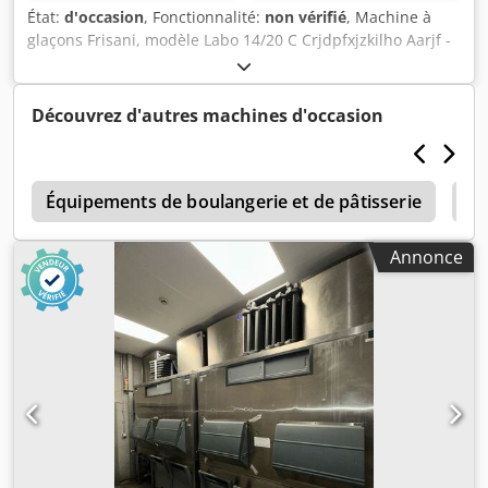
État:
d'occasion
, Fonctionnalité:
non vérifié
, Machine à
glaçons Frisani, modèle Labo 14/20 C Crjdpfxjzkilho Aarjf -
Capacité maximale par cycle : jusqu'à 4,5 litres -
Alimentation électrique : 380 volts
Découvrez d'autres machines d'occasion
g
Équipements de boulangerie et de pâtisserie
Ma
Annonce