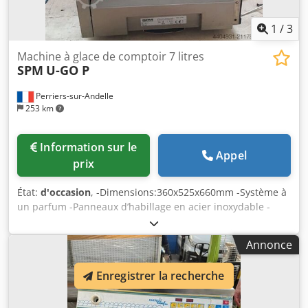
1
/
3
Machine à glace de comptoir 7 litres
SPM
U-GO P
Perriers-sur-Andelle
253 km
Information sur le
Appel
prix
État:
d'occasion
, -Dimensions:360x525x660mm -Système à
un parfum -Panneaux d’habillage en acier inoxydable -
Système d’alimentation à pompe -Tableau de contrôle à
voyants à LED -Commandes digitales sensitives -3 niveaux
Annonce
de consistance (onctuosité réglable) -Capacité réservoir : 7
litres (+ 2,3 Litres dans le bol de congélation) -
Enregistrer la recherche
Refroidissement à air -Productivité théorique : jusqu'à 170
glaces à l’heure Crjdpeyhmlbefx Aarsf -Bac de propreté
(absent sur la photo= inclus dans la révision) -Marque :