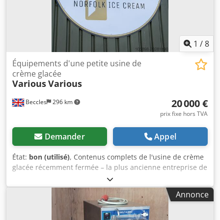
1
/
8
Équipements d'une petite usine de
crème glacée
Various
Various
20 000 €
Beccles
296 km
prix fixe hors TVA
Demander
Appel
État:
bon (utilisé)
, Contenus complets de l'usine de crème
glacée récemment fermée – la plus ancienne entreprise de
crème glacée du Royaume-Uni, Parravani's. Cedpfjxm S
Nhex Aarjrf
Annonce