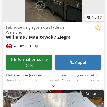
1
/
12
Fabrique de glaçons du stade de
Wembley
Williams / Manitowok / Ziegra
Suffolk
325 km
Information sur le
Appel
prix
État:
très bon (occasion)
, Petite fabrique de glaçons située
dans le stade national de football. Ce système a été conçu
pour fournir de la glace au stade national de football.
Nous ne disposons d'aucune documentation, mais nous
Annonce
pensons qu'il s'agit de 4 unités Ziegra de 1000 kg,
installées comme deux machines à glace doubles, chacune
alimentant deux trémies mobiles. Le système est en