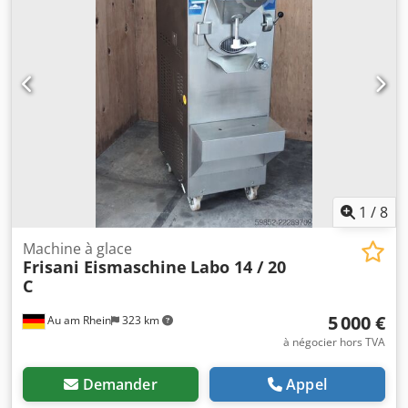
1
/
8
Machine à glace
Frisani Eismaschine
Labo 14 / 20
C
5 000 €
Au am Rhein
323 km
à négocier hors TVA
Demander
Appel