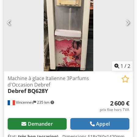
Matériel révisé : le matériel est préparé lorsqu'il est
commandé les délais de prise en charge et restitution sont
convenus à cet instant ( merci de demander le prix après
révision )
1
/
2
Machine à glace Italienne 3Parfums
d'Occasion Debref
Debref
BQ628Y
2 600 €
Vincennes
235 km
prix fixe hors TVA
Demander
Appel
État:
très bon (occasion)
, -Dimensions 518x760x1420mm -